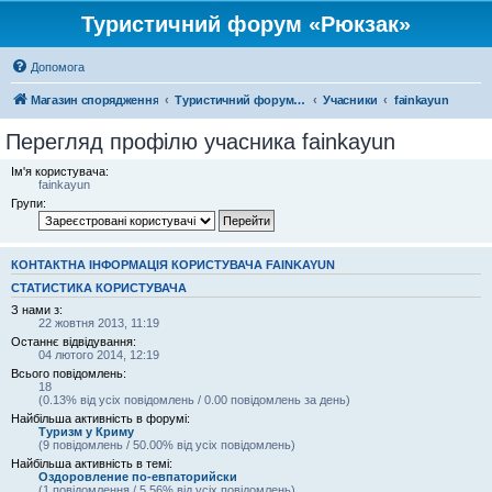
Туристичний форум «Рюкзак»
Допомога
Магазин спорядження
Туристичний форум «Рюкзак»
Учасники
fainkayun
Перегляд профілю учасника fainkayun
Ім'я користувача:
fainkayun
Групи:
КОНТАКТНА ІНФОРМАЦІЯ КОРИСТУВАЧА FAINKAYUN
СТАТИСТИКА КОРИСТУВАЧА
З нами з:
22 жовтня 2013, 11:19
Останнє відвідування:
04 лютого 2014, 12:19
Всього повідомлень:
18
(0.13% від усіх повідомлень / 0.00 повідомлень за день)
Найбільша активність в форумі:
Туризм у Криму
(9 повідомлень / 50.00% від усіх повідомлень)
Найбільша активність в темі:
Оздоровление по-евпаторийски
(1 повідомлення / 5.56% від усіх повідомлень)