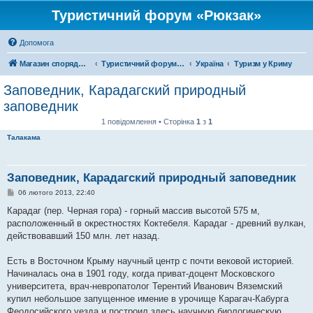
Туристичний форум «Рюкзак»
Допомога
Магазин спорядження
Туристичний форум «Рюкзак»
Україна
Туризм у Криму
Заповедник, Карадагский природный
заповедник
1 повідомлення • Сторінка
1
з
1
Талакама
Заповедник, Карадагский природный заповедник
П
06 лютого 2013, 22:40
о
в
Карадаг (пер. Черная гора) - горный массив высотой 575 м,
і
расположенный в окрестностях Коктебеля. Карадаг - древний вулкан,
д
о
действовавший 150 млн. лет назад.
м
л
е
Есть в Восточном Крыму научный центр с почти вековой историей.
н
Начиналась она в 1901 году, когда приват-доцент Московского
н
я
университета, врач-невропатолог Терентий Иванович Вяземский
купил небольшое запущенное имение в урочище Карагач-Кабурга
Феодосийского уезда и построил здесь научную биологическую