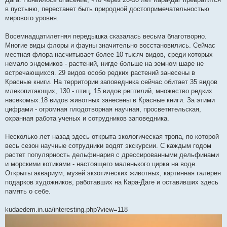
в пустыню, перестанет быть природной достопримечательностью
мирового уровня.
Восемнадцатилетняя передышка сказалась весьма благотворно.
Многие виды флоры и фауны значительно восстановились. Сейчас
местная флора насчитывает более 10 тысяч видов, среди которых
немало эндемиков - растений, нигде больше на земном шаре не
встречающихся. 29 видов особо редких растений занесены в
Красные книги. На территории заповедника сейчас обитает 35 видов
млекопитающих, 130 - птиц, 15 видов рептилий, множество редких
насекомых.18 видов животных занесены в Красные книги. За этими
цифрами - огромная плодотворная научная, просветительская,
охранная работа ученых и сотрудников заповедника.
Несколько лет назад здесь открыта экологическая тропа, по которой
весь сезон научные сотрудники водят экскурсии. С каждым годом
растет популярность дельфинария с дрессированными дельфинами
и морскими котиками - настоящего маленького цирка на воде.
Открыты аквариум, музей экзотических животных, картинная галерея
подарков художников, работавших на Кара-Даге и оставивших здесь
память о себе.
kudaedem.in.ua/interesting.php?view=118