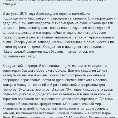
станцию.
В августе 1979 года было создано одно из важнейших
подразделений биостанции - природный заповедник. Его территория -
двадцать с лишним квадратных километров на суше и около десяти
на море. Цель заповедника - сохранение и изучение первозданной
флоры и фауны этого интереснейшего, единственного в Европе
парка, сохранившего в течение миллионов лет свой первоначальный
облик. Теперь уже не заповедник при биостанции, а сама биостанция
стала одним из отделов Карадагского природного заповедника
Национальной академии наук Украины - таков теперь его
официальный статус.
Карадагский природный заповедник - один из самых молодых на
территории бывшего Советского Союза. Для его создания 18 лет
назад были веские причины: нужно было сохранить уникальное
природное образование, остатки древневулканического массива,
таящего массу интереснейшей разнообразной информации для
геологов, биологов, зоологов. В конце 70-х годов каждое лето здесь
отдыхали дикарями до десяти тысяч человек и в два раза больше
туристов посещали это живописное место кратковременно. От таких
посещений весьма пострадал животный и растительный мир,
хищнически истреблялись запасы минералов и полудрагоценных
камней, во множестве встречающихся на склонах и в бухтах Кара-
Дага. Появилось опасение, что через 20-30 лет Кара-Даг превратится