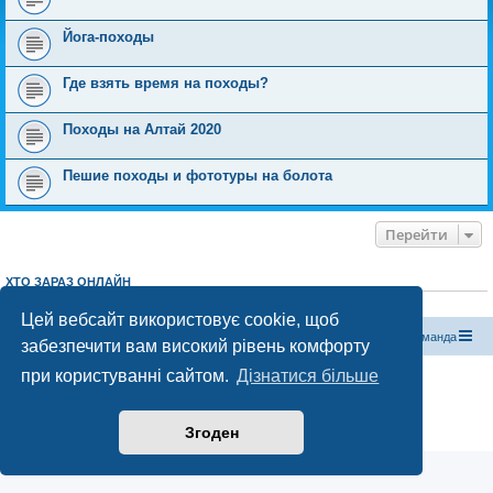
Йога-походы
Где взять время на походы?
Походы на Алтай 2020
Пешие походы и фототуры на болота
Перейти
ХТО ЗАРАЗ ОНЛАЙН
Зараз переглядають цей форум:
ClaudeBot [бот ШІ]
і 0 гостей
Цей вебсайт використовує cookie, щоб
Магазин спорядження
Туристичний форум «Рюкзак»
Команда
забезпечити вам високий рівень комфорту
при користуванні сайтом.
Дізнатися більше
Працює на phpBB® Forum Software © phpBB Limited
Конфіденційність
|
Умови
Згоден