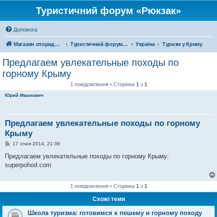
Туристичний форум «Рюкзак»
Допомога
Магазин спорядження
Туристичний форум «Рюкзак»
Україна
Туризм у Криму
Предлагаем увлекательные походы по
горному Крыму
1 повідомлення • Сторінка
1
з
1
Юрий Иванович
Предлагаем увлекательные походы по горному
Крыму
П
17 січня 2014, 21:36
о
в
Предлагаем увлекательные походы по горному Крыму:
і
superpohod.com
д
о
м
л
1 повідомлення • Сторінка
1
з
1
е
н
Схожі теми
н
я
Школа туризма: готовимся к пешему и горному походу