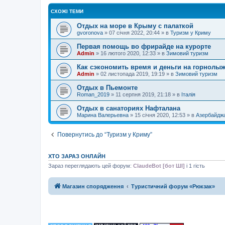
СХОЖІ ТЕМИ
Отдых на море в Крыму с палаткой
gvoronova
»
07 січня 2022, 20:44
» в
Туризм у Криму
Первая помощь во фрирайде на курорте
Admin
»
16 лютого 2020, 12:33
» в
Зимовий туризм
Как сэкономить время и деньги на горнолы
Admin
»
02 листопада 2019, 19:19
» в
Зимовий туризм
Отдых в Пьемонте
Roman_2019
»
11 серпня 2019, 21:18
» в
Італія
Отдых в санаториях Нафталана
Марина Валерьевна
»
15 січня 2020, 12:53
» в
Азербайдж
Повернутись до “Туризм у Криму”
ХТО ЗАРАЗ ОНЛАЙН
Зараз переглядають цей форум:
ClaudeBot [бот ШІ]
і 1 гість
Магазин спорядження
Туристичний форум «Рюкзак»