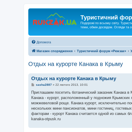
Туристичний фор
Подорожі по всьому світу. Турист
теми, обмін досвідом. Огляди та
Допомога
Магазин спорядження
Туристичний форум «Рюкзак»
Отдых на курорте Канака в Крыму
Отдых на курорте Канака в Крыму
П
sasha2887
»
22 лютого 2013, 10:01
о
в
Приглашаем посетить ботанический заказник Канака в 
і
Канака - курорт, расположенный у подножия Крымских 
д
о
можжевеловой роще. Канака курорт, исключительно пос
м
нескольких мини пансионатов, мини гостиниц, гостевы
л
е
факторам - курорт Канака считается одной из самых 
н
kanaka-otpusk.ru
н
я