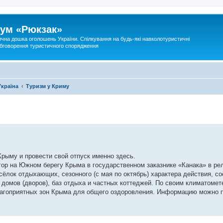
ум «Рюкзак»
ична дошка оголошень України. Спілкування на будь-які навколотуристичні
 обговорення туристичного спорядження
Україна
Туризм у Криму
Крыму и провести свой отпуск именно здесь.
гор на Южном берегу Крыма в государственном заказнике «Канака» в ре
ёлок отдыхающих, сезонного (с мая по октябрь) характера действия, с
х домов (дворов), баз отдыха и частных коттеджей. По своим климатоме
благоприятных зон Крыма для общего оздоровления. Информацию можно 