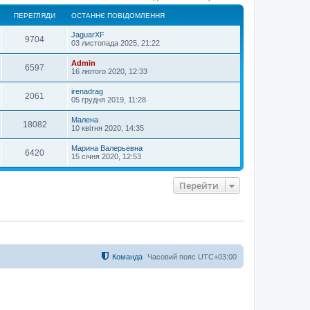
о
ПЕРЕГЛЯДИ
ОСТАННЄ ПОВІДОМЛЕННЯ
р
и
JaguarXF
9704
03 листопада 2025, 21:22
Admin
6597
16 лютого 2020, 12:33
irenadrag
2061
05 грудня 2019, 11:28
Малена
18082
10 квітня 2020, 14:35
Марина Валерьевна
6420
15 січня 2020, 12:53
Перейти
Команда
Часовий пояс
UTC+03:00