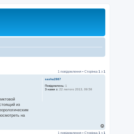
1 повідомлення • Сторінка
1
з
1
sasha2887
Повідомлень:
1
З нами з:
22 лютого 2013, 09:58
ликтовой
остоящий из
теорологическим
посмотреть на
Д
о
1 повідомлення • Сторінка
1
з
1
г