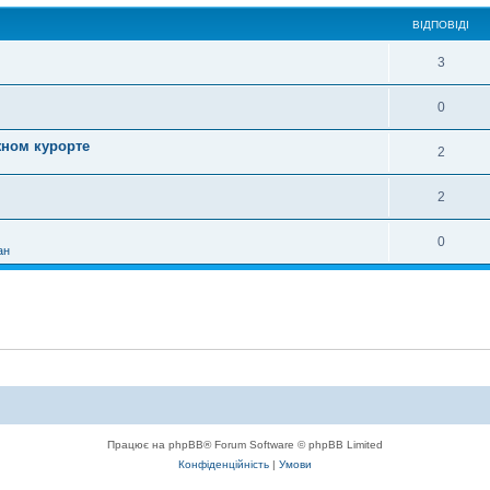
ВІДПОВІДІ
3
0
жном курорте
2
2
0
ан
Працює на phpBB® Forum Software © phpBB Limited
Конфіденційність
|
Умови