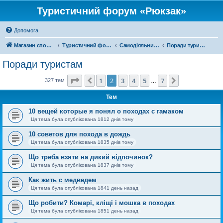
Туристичний форум «Рюкзак»
Допомога
Магазин спорядження
Туристичний форум «Рюкзак»
Самодіяльний туризм
Поради туристам
Поради туристам
Сторінка
2
з
7
1
2
3
4
5
7
Поперед.
Далі
327 тем
…
Тем
10 вещей которые я понял о походах с гамаком
Ця тема була опублікована 1812 днів тому
10 советов для похода в дождь
Ця тема була опублікована 1835 днів тому
Що треба взяти на дикий відпочинок?
Ця тема була опублікована 1837 днів тому
Как жить с медведем
Ця тема була опублікована 1841 день назад
Що робити? Комарі, кліщі і мошка в походах
Ця тема була опублікована 1851 день назад