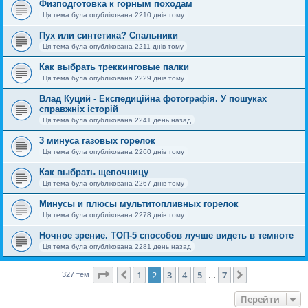
Физподготовка к горным походам
Ця тема була опублікована 2210 днів тому
Пух или синтетика? Спальники
Ця тема була опублікована 2211 днів тому
Как выбрать треккинговые палки
Ця тема була опублікована 2229 днів тому
Влад Куций - Експедиційна фотографія. У пошуках
справжніх історій
Ця тема була опублікована 2241 день назад
3 минуса газовых горелок
Ця тема була опублікована 2260 днів тому
Как выбрать щепочницу
Ця тема була опублікована 2267 днів тому
Минусы и плюсы мультитопливных горелок
Ця тема була опублікована 2278 днів тому
Ночное зрение. ТОП-5 способов лучше видеть в темноте
Ця тема була опублікована 2281 день назад
Сторінка
2
з
7
1
2
3
4
5
7
Поперед.
Далі
327 тем
…
Перейти