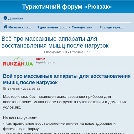
Туристичний форум «Рюкзак»
Допомога
Магазин спорядження
Туристичний форум «Рюкзак»
Самодіяльний туризм
Поради туристам
Всё про массажные аппараты для
восстановления мышц после нагрузок
1 повідомлення • Сторінка
1
з
1
Admin
Адміністратор
Всё про массажные аппараты для восстановления
мышц после нагрузок
П
14 червня 2021, 08:43
о
в
Мастер-класс был посвящён использованию приборов для
і
восстановления мышц после нагрузок в путешествии и в домашних
д
о
условиях.
м
л
е
На нём мы узнали:
н
- Как правильное восстановление влияет на ваше здоровье и
н
я
физическую форму.