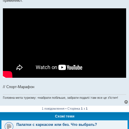
применяют.
// Спорт-Марафон
Головна мета туризму: «набрати побільше, забрати подалі і там все це з'їсти»!
1 повідомлення • Сторінка
1
з
1
Схожі теми
Палатки с каркасом или без. Что выбрать?