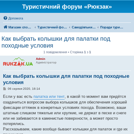
Туристичний форум «Рюкзак»
Допомога
Магазин спорядження
Туристичний форум «Рюкзак»
Самодіяльний туризм
Поради туристам
Как выбрать колышки для палатки под
походные условия
1 повідомлення • Сторінка
1
з
1
Admin
Адміністратор
Как выбрать колышки для палатки под походные
условия
П
06 серпня 2020, 16:14
о
в
Если у вас есть
палатка или тент
, в какой то момент вам придётся
і
озадачиться вопросом выбора колышков для обеспечения хорошей
д
о
фиксации оттяжек в конкретных условиях похода. Возможно, ваши
м
штатные слишком тяжелые или хрупкие, не держат в песке и снеге
л
е
или не забиваются в каменистые поверхности, а может просто
н
потерялись.
н
я
Рассказываем, какие вообще бывают колышки для палаток и где их