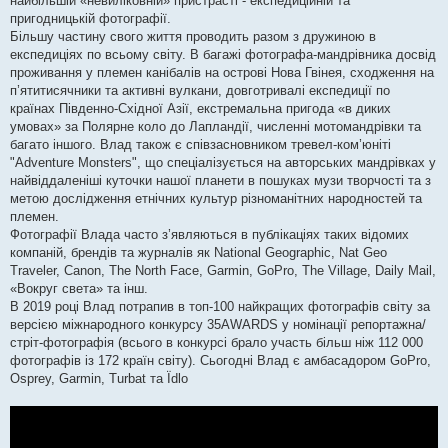
найбільшій «невиліковній» пристрасті - експедиційній та
пригодницькій фотографії.
Більшу частину свого життя проводить разом з дружиною в
експедиціях по всьому світу. В багажі фотографа-мандрівника досвід
проживання у племен канібалів на острові Нова Гвінея, сходження на
п’ятитисячники та активні вулкани, довготривалі експедиції по
країнах Південно-Східної Азії, екстремальна пригода «в диких
умовах» за Полярне коло до Лапландії, численні мотомандрівки та
багато іншого. Влад також є співзасновником тревел-ком’юніті
"Adventure Monsters", що спеціалізується на авторських мандрівках у
найвіддаленіші куточки нашої планети в пошуках музи творчості та з
метою дослідження етнічних культур різноманітних народностей та
племен.
Фотографії Влада часто з’являються в публікаціях таких відомих
компаній, брендів та журналів як National Geographic, Nat Geo
Traveler, Canon, The North Face, Garmin, GoPro, The Village, Daily Mail,
«Вокруг света» та інш.
В 2019 році Влад потрапив в топ-100 найкращих фотографів світу за
версією міжнародного конкурсу 35AWARDS у номінації репортажна/
стріт-фотографія (всього в конкурсі брало участь більш ніж 112 000
фотографів із 172 країн світу). Сьогодні Влад є амбасадором GoPro,
Osprey, Garmin, Turbat та Їdlo