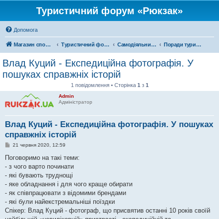
Туристичний форум «Рюкзак»
Допомога
Магазин спорядження
Туристичний форум «Рюкзак»
Самодіяльний туризм
Поради туристам
Влад Куций - Експедиційна фотографія. У
пошуках справжніх історій
1 повідомлення • Сторінка
1
з
1
Admin
Адміністратор
Влад Куций - Експедиційна фотографія. У пошуках
справжніх історій
П
21 червня 2020, 12:59
о
в
Поговоримо на такі теми:
і
- з чого варто починати
д
о
- які бувають труднощі
м
- яке обладнання і для чого краще обирати
л
е
- як співпрацювати з відомими брендами
н
- які були найекстремальніші поїздки
н
я
Спікер: Влад Куций - фотограф, що присвятив останні 10 років своїй