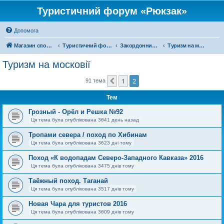
Туристичний форум «Рюкзак»
Допомога
Магазин спорядження
Туристичний форум «Рюкзак»
Закордонний туризм
Туризм на московії
Туризм на московії
1
2
Поперед.
91 тема
Тем
Грозный - Орёл и Решка №92
Ця тема була опублікована 3641 день назад
Тропами севера / поход по Хибинам
Ця тема була опублікована 3623 дні тому
Поход «К водопадам Северо-Западного Кавказа» 2016
Ця тема була опублікована 3475 днів тому
Таёжный поход. Таганай
Ця тема була опублікована 3517 днів тому
Новая Чара для туристов 2016
Ця тема була опублікована 3609 днів тому