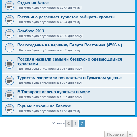
Отдых на Алтае
Ця тема була опублікована 4753 дні тому
Гостиница разрешает туристам забирать кровати
Ця тема була опублікована 4824 дні тому
Эльбрус 2013
Ця тема була опублікована 4830 днів тому
Восхождение на вершину Белуха Восточная (4506 м)
Ця тема була опублікована 4892 дні тому
Россиян назвали самыми безвкусно одевающимися
туристами
Ця тема була опублікована 5087 днів тому
Туристам запретили появляться в Гуамском ущелье
Ця тема була опублікована 5087 днів тому
В Таганроге опасно купаться в море
Ця тема була опублікована 5087 днів тому
Горные походы на Кавказе
Ця тема була опублікована 5163 дні тому
1
2
Поперед.
91 тема
Перейти