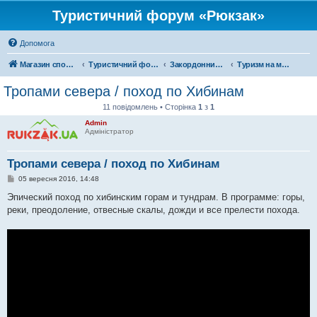
Туристичний форум «Рюкзак»
Допомога
Магазин спорядження
Туристичний форум «Рюкзак»
Закордонний туризм
Туризм на московії
Тропами севера / поход по Хибинам
11 повідомлень • Сторінка
1
з
1
Admin
Адміністратор
Тропами севера / поход по Хибинам
П
05 вересня 2016, 14:48
о
в
Эпический поход по хибинским горам и тундрам. В программе: горы,
і
реки, преодоление, отвесные скалы, дожди и все прелести похода.
д
о
м
л
е
н
н
я