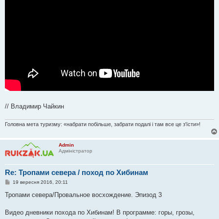
// Владимир Чайкин
Головна мета туризму: «набрати побільше, забрати подалі і там все це з'їсти»!
Admin
Адміністратор
Re: Тропами севера / поход по Хибинам
П
19 вересня 2016, 20:11
о
в
Тропами севера/Провальное восхождение. Эпизод 3
і
д
о
Видео дневники похода по Хибинам! В программе: горы, грозы,
м