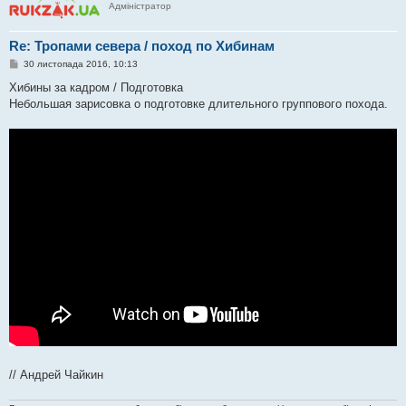
Адміністратор
Re: Тропами севера / поход по Хибинам
П
30 листопада 2016, 10:13
о
в
Хибины за кадром / Подготовка
і
Небольшая зарисовка о подготовке длительного группового похода.
д
о
м
л
е
н
н
я
// Андрей Чайкин