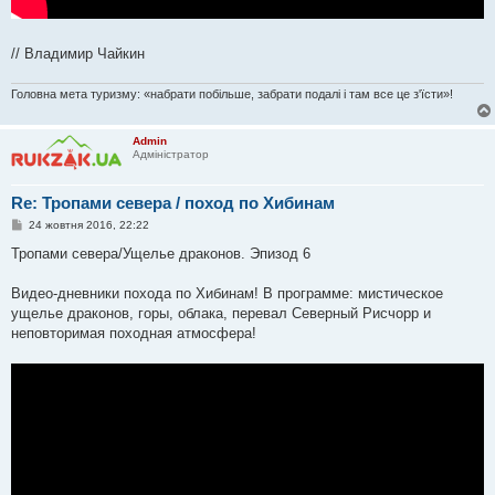
// Владимир Чайкин
Головна мета туризму: «набрати побільше, забрати подалі і там все це з'їсти»!
Admin
Адміністратор
Re: Тропами севера / поход по Хибинам
П
24 жовтня 2016, 22:22
о
в
Тропами севера/Ущелье драконов. Эпизод 6
і
д
о
Видео-дневники похода по Хибинам! В программе: мистическое
м
ущелье драконов, горы, облака, перевал Северный Рисчорр и
л
е
неповторимая походная атмосфера!
н
н
я