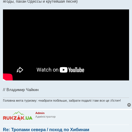
ягоды, пахан Одессы и крутейшая песня)
л
е
н
н
я
// Владимир Чайкин
Головна мета туризму: «набрати побільше, забрати подалі і там все це з'їсти»!
Admin
Адміністратор
Re: Тропами севера / поход по Хибинам