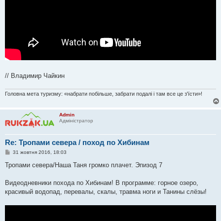
// Владимир Чайкин
Головна мета туризму: «набрати побільше, забрати подалі і там все це з'їсти»!
Admin
Адміністратор
Re: Тропами севера / поход по Хибинам
П
31 жовтня 2016, 18:03
о
в
Тропами севера/Наша Таня громко плачет. Эпизод 7
і
д
о
Видеодневники похода по Хибинам! В программе: горное озеро,
м
красивый водопад, перевалы, скалы, травма ноги и Танины слёзы!
л
е
н
н
я