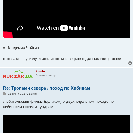
// Владимир Чайкин
Головна мета туризму: «набрати побільше, забрати подалі і там все це з'їсти»!
Admin
Адміністратор
Re: Тропами севера / поход по Хибинам
П
31 січня 2017, 18:56
о
в
Любительский фильм (целиком) о двухнедельном походе по
і
хибинским горам и тундрам.
д
о
м
л
е
н
н
я