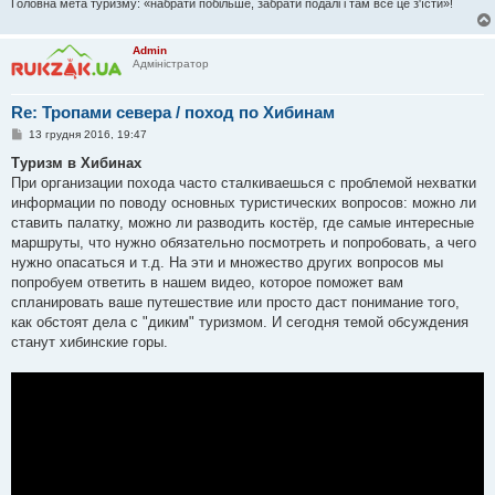
Головна мета туризму: «набрати побільше, забрати подалі і там все це з'їсти»!
Admin
Адміністратор
Re: Тропами севера / поход по Хибинам
П
13 грудня 2016, 19:47
о
в
Туризм в Хибинах
і
При организации похода часто сталкиваешься с проблемой нехватки
д
о
информации по поводу основных туристических вопросов: можно ли
м
ставить палатку, можно ли разводить костёр, где самые интересные
л
е
маршруты, что нужно обязательно посмотреть и попробовать, а чего
н
нужно опасаться и т.д. На эти и множество других вопросов мы
н
я
попробуем ответить в нашем видео, которое поможет вам
спланировать ваше путешествие или просто даст понимание того,
как обстоят дела с "диким" туризмом. И сегодня темой обсуждения
станут хибинские горы.