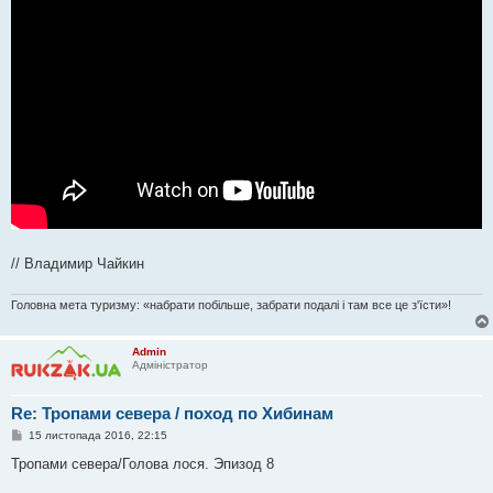
// Владимир Чайкин
Головна мета туризму: «набрати побільше, забрати подалі і там все це з'їсти»!
Admin
Адміністратор
Re: Тропами севера / поход по Хибинам
П
15 листопада 2016, 22:15
о
в
Тропами севера/Голова лося. Эпизод 8
і
д