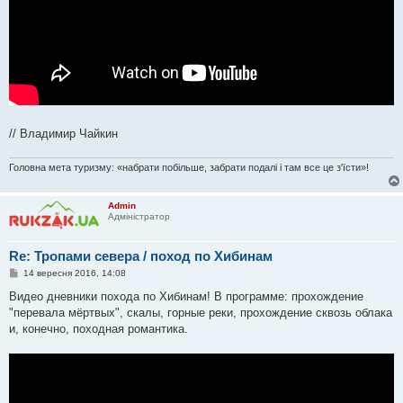
// Владимир Чайкин
Головна мета туризму: «набрати побільше, забрати подалі і там все це з'їсти»!
Admin
Адміністратор
Re: Тропами севера / поход по Хибинам
П
14 вересня 2016, 14:08
о
в
Видео дневники похода по Хибинам! В программе: прохождение
і
"перевала мёртвых", скалы, горные реки, прохождение сквозь облака
д
о
и, конечно, походная романтика.
м
л
е
н
н
я