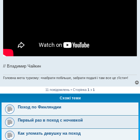
// Владимир Чайкин
Головна мета туризму: «набрати побільше, забрати подалі і там все це з'їсти»!
11 повідомлень • Сторінка
1
з
1
Схожі теми
Поход по Финляндии
Первый раз в поход с ночевкой
Как уломать девушку на поход