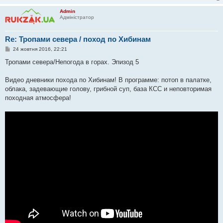
Admin
Адміністратор
Re: Тропами севера / поход по Хибинам
П
24 жовтня 2016, 22:21
о
в
Тропами севера/Непогода в горах. Эпизод 5
і
д
о
Видео дневники похода по Хибинам! В программе: потоп в палатке,
м
облака, задевающие голову, грибной суп, база КСС и неповторимая
л
е
походная атмосфера!
н
н
я