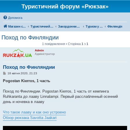
Туристичний форум «Рюкзак»
Допомога
Магазин спорядження
Туристичний форум «Рюкзак»
Закордонний туризм
Туризм у Європі
Фінляндія
Поход по Финляндии
1 повідомлення • Сторінка
1
з
1
Admin
Адміністратор
Поход по Финляндии
П
18 квітня 2020, 21:23
о
в
Pogostan Kierros, 1 часть
і
д
о
Поход по Финляндии. Pogostan Kierros, 1 часть от кемпинга
м
Ruhkaranta до лааву Linnalampi. Первый расслабленный осенний
л
е
день и ночевка в лааву
н
н
я
Что такое лааву и как оно устроено
Обзор рюкзака Savotta Jaakari