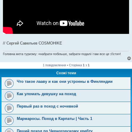
// Сергей Савельев COSMOHIKE
Головна мета туризму: «набрати побільше, забрати подалі і там все це з'їсти»!
1 повідомлення • Сторінка
1
з
1
Схожі теми
Что такое лааву и как они устроены в Финляндии
Как уломать девушку на поход
Первый раз в поход с ночевкой
Мармаросы. Поход в Карпаты | Часть 1
Пеший поход по Черногорскому хребту