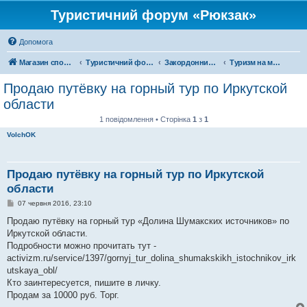
Туристичний форум «Рюкзак»
Допомога
Магазин спорядження
Туристичний форум «Рюкзак»
Закордонний туризм
Туризм на московії
Продаю путёвку на горный тур по Иркутской
области
1 повідомлення • Сторінка
1
з
1
VolchOK
Продаю путёвку на горный тур по Иркутской
области
П
07 червня 2016, 23:10
о
в
Продаю путёвку на горный тур «Долина Шумакских источников» по
і
Иркутской области.
д
о
Подробности можно прочитать тут -
м
activizm.ru/service/1397/gornyj_tur_dolina_shumakskikh_istochnikov_irk
л
е
utskaya_obl/
н
Кто заинтересуется, пишите в личку.
н
я
Продам за 10000 руб. Торг.