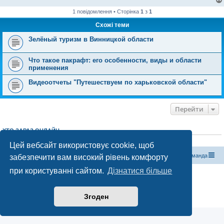
1 повідомлення • Сторінка
1
з
1
Схожі теми
Зелёный туризм в Винницкой области
Что такое пакрафт: его особенности, виды и области
применения
Видеоотчеты "Путешествуем по харьковской области"
Перейти
ХТО ЗАРАЗ ОНЛАЙН
Зараз переглядають цей форум:
ClaudeBot [бот ШІ]
і 3 гостей
Цей вебсайт використовує cookie, щоб
Магазин спорядження
Туристичний форум «Рюкзак»
Команда
забезпечити вам високий рівень комфорту
при користуванні сайтом.
Дізнатися більше
Працює на phpBB® Forum Software © phpBB Limited
Конфіденційність
|
Умови
Згоден