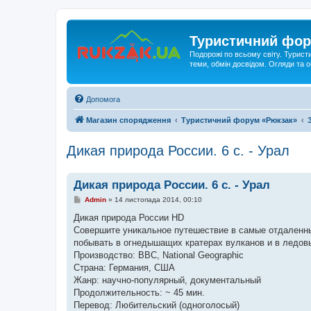
Туристичний фор
Подорожі по всьому світу. Турист
теми, обмін досвідом. Огляди та
Допомога
Магазин спорядження
Туристичний форум «Рюкзак»
Дикая природа России. 6 с. - Урал
Дикая природа России. 6 с. - Урал
П
Admin
»
14 листопада 2014, 00:10
о
в
Дикая природа России HD
і
Совершите уникальное путешествие в самые отдаленны
д
о
побывать в огнедышащих кратерах вулканов и в ледовы
м
Производство: BBC, National Geographic
л
е
Страна: Германия, США
н
Жанр: научно-популярный, документальный
н
я
Продолжительность: ~ 45 мин.
Перевод: Любительский (одноголосый)