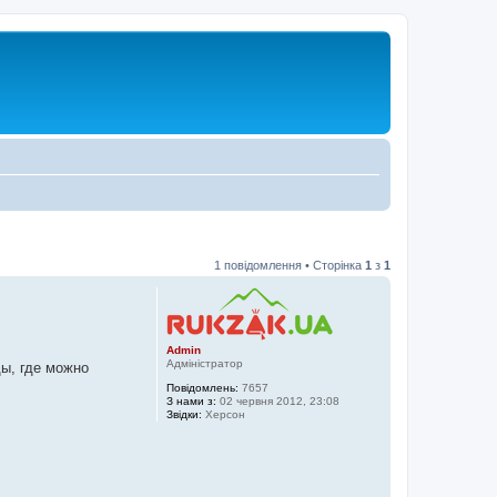
1 повідомлення • Сторінка
1
з
1
Admin
Адміністратор
ы, где можно
Повідомлень:
7657
З нами з:
02 червня 2012, 23:08
Звідки:
Херсон