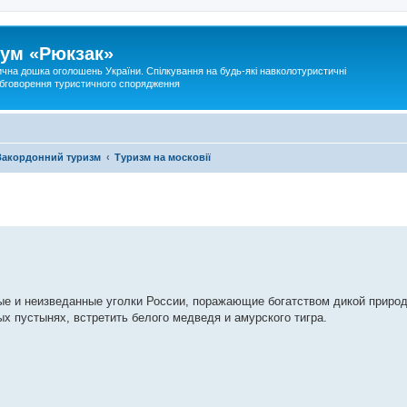
ум «Рюкзак»
ична дошка оголошень України. Спілкування на будь-які навколотуристичні
 обговорення туристичного спорядження
Закордонний туризм
Туризм на московії
е и неизведанные уголки России, поражающие богатством дикой природ
х пустынях, встретить белого медведя и амурского тигра.