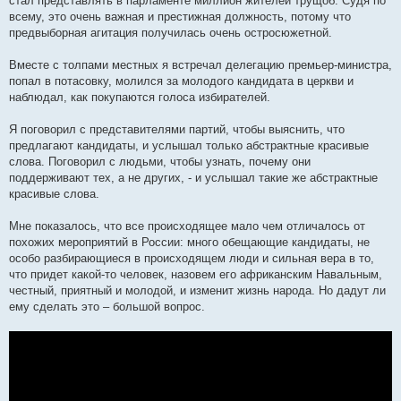
стал представлять в парламенте миллион жителей трущоб. Судя по
всему, это очень важная и престижная должность, потому что
предвыборная агитация получилась очень остросюжетной.
Вместе с толпами местных я встречал делегацию премьер-министра,
попал в потасовку, молился за молодого кандидата в церкви и
наблюдал, как покупаются голоса избирателей.
Я поговорил с представителями партий, чтобы выяснить, что
предлагают кандидаты, и услышал только абстрактные красивые
слова. Поговорил с людьми, чтобы узнать, почему они
поддерживают тех, а не других, - и услышал такие же абстрактные
красивые слова.
Мне показалось, что все происходящее мало чем отличалось от
похожих мероприятий в России: много обещающие кандидаты, не
особо разбирающиеся в происходящем люди и сильная вера в то,
что придет какой-то человек, назовем его африканским Навальным,
честный, приятный и молодой, и изменит жизнь народа. Но дадут ли
ему сделать это – большой вопрос.