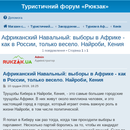
Туристичний форум «Рюкзак»
Допомога
Магазин спорядження
Туристичний форум «Рюкзак»
Закордонний туризм
Туризм в Африці
Кенія
Африканский Навальный: выборы в Африке -
как в России, только весело. Найроби, Кения
1 повідомлення • Сторінка
1
з
1
Admin
Адміністратор
Африканский Навальный: выборы в Африке - как
в России, только весело. Найроби, Кения
П
10 грудня 2019, 16:25
о
в
Трущобы Кибера в Найроби, Кения, - это самые большие городские
і
трущобы Африки. В них живут около миллиона человек, и это
д
о
настоящий город в городе, который играет очень важную роль в
м
жизни Найроби, в том числе политической.
л
е
н
Я попал в Киберу как раз тогда, когда там проходили выборы в
н
я
парламент. Несколько партий боролись за то, чтобы их кандидат