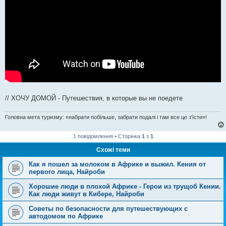
// ХОЧУ ДОМОЙ - Путешествия, в которые вы не поедете
Головна мета туризму: «набрати побільше, забрати подалі і там все це з'їсти»!
1 повідомлення • Сторінка
1
з
1
Схожі теми
Как я пошел за молоком в Африке и выжил. Кения от
первого лица, Найроби
Хорошие люди в плохой Африке - Герои из трущоб Кении.
Как люди живут в Кибере, Найроби
Советы по безопасности для путешествующих с
автодомом по Африке