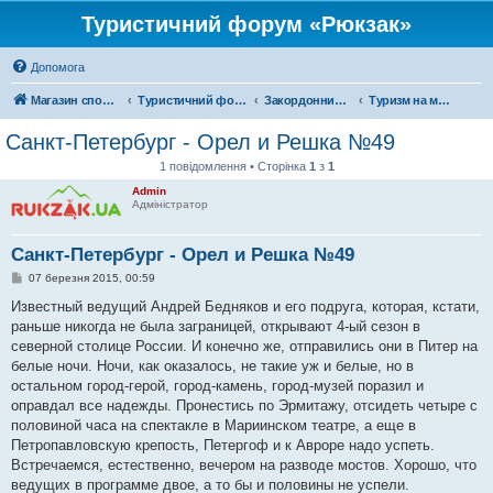
Туристичний форум «Рюкзак»
Допомога
Магазин спорядження
Туристичний форум «Рюкзак»
Закордонний туризм
Туризм на московії
Санкт-Петербург - Орел и Решка №49
1 повідомлення • Сторінка
1
з
1
Admin
Адміністратор
Санкт-Петербург - Орел и Решка №49
П
07 березня 2015, 00:59
о
в
Известный ведущий Андрей Бедняков и его подруга, которая, кстати,
і
раньше никогда не была заграницей, открывают 4-ый сезон в
д
о
северной столице России. И конечно же, отправились они в Питер на
м
белые ночи. Ночи, как оказалось, не такие уж и белые, но в
л
е
остальном город-герой, город-камень, город-музей поразил и
н
оправдал все надежды. Пронестись по Эрмитажу, отсидеть четыре с
н
я
половиной часа на спектакле в Мариинском театре, а еще в
Петропавловскую крепость, Петергоф и к Авроре надо успеть.
Встречаемся, естественно, вечером на разводе мостов. Хорошо, что
ведущих в программе двое, а то бы и половины не успели.