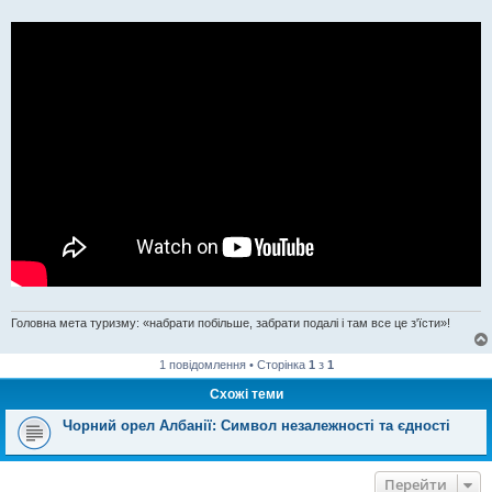
Головна мета туризму: «набрати побільше, забрати подалі і там все це з'їсти»!
1 повідомлення • Сторінка
1
з
1
Схожі теми
Чорний орел Албанії: Символ незалежності та єдності
Перейти