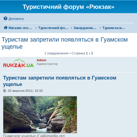
Туристичний форум «Рюкзак»
Допомога
Магазин спорядження
Туристичний форум «Рюкзак»
Закордонний туризм
Туризм на московії
Туристам запретили появляться в Гуамском
ущелье
1 повідомлення • Сторінка
1
з
1
Admin
Адміністратор
Туристам запретили появляться в Гуамском
ущелье
П
02 вересня 2012, 10:32
о
в
і
д
о
м
л
е
н
н
я
Гуамское ущелье // wikimedia.org