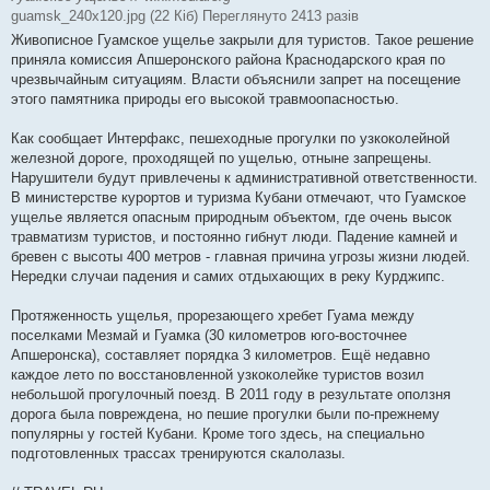
guamsk_240x120.jpg (22 Кіб) Переглянуто 2413 разів
Живописное Гуамское ущелье закрыли для туристов. Такое решение
приняла комиссия Апшеронского района Краснодарского края по
чрезвычайным ситуациям. Власти объяснили запрет на посещение
этого памятника природы его высокой травмоопасностью.
Как сообщает Интерфакс, пешеходные прогулки по узкоколейной
железной дороге, проходящей по ущелью, отныне запрещены.
Нарушители будут привлечены к административной ответственности.
В министерстве курортов и туризма Кубани отмечают, что Гуамское
ущелье является опасным природным объектом, где очень высок
травматизм туристов, и постоянно гибнут люди. Падение камней и
бревен с высоты 400 метров - главная причина угрозы жизни людей.
Нередки случаи падения и самих отдыхающих в реку Курджипс.
Протяженность ущелья, прорезающего хребет Гуама между
поселками Мезмай и Гуамка (30 километров юго-восточнее
Апшеронска), составляет порядка 3 километров. Ещё недавно
каждое лето по восстановленной узкоколейке туристов возил
небольшой прогулочный поезд. В 2011 году в результате оползня
дорога была повреждена, но пешие прогулки были по-прежнему
популярны у гостей Кубани. Кроме того здесь, на специально
подготовленных трассах тренируются скалолазы.