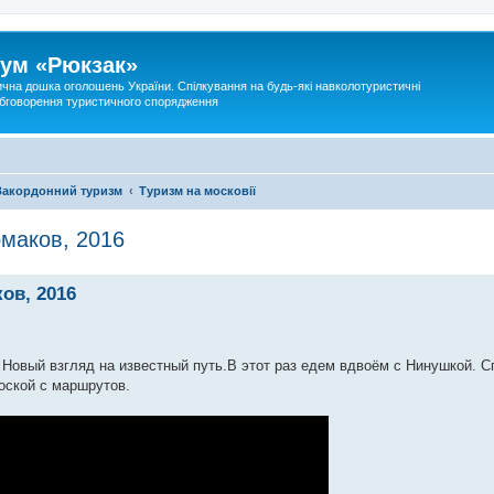
ум «Рюкзак»
ична дошка оголошень України. Спілкування на будь-які навколотуристичні
 обговорення туристичного спорядження
Закордонний туризм
Туризм на московії
рмаков, 2016
ов, 2016
 Новый взгляд на известный путь.В этот раз едем вдвоём с Нинушкой. С
оской с маршрутов.