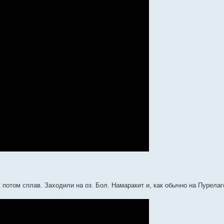
ж потом сплав. Заходили на оз. Бол. Намаракит и, как обычно на Пурелагс