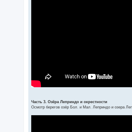
Часть 3. Озёра Леприндо и окрестности
Осмотр берегов озёр Бол. и Мал. Леприндо и озера Ле