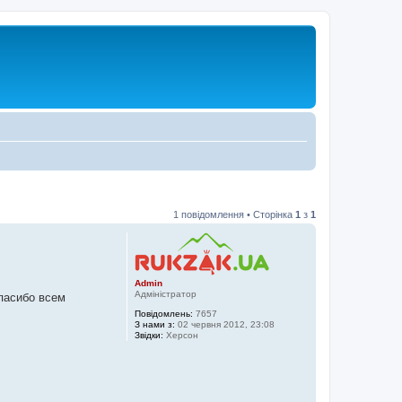
1 повідомлення • Сторінка
1
з
1
Admin
Адміністратор
пасибо всем
Повідомлень:
7657
З нами з:
02 червня 2012, 23:08
Звідки:
Херсон