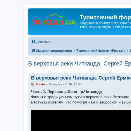
Туристичний фор
Подорожі по всьому світу. Турист
теми, обмін досвідом. Огляди та
Допомога
Магазин спорядження
Туристичний форум «Рюкзак»
В верховья реки Читканда. Сергей Е
В верховья реки Читканда. Сергей Ермак
П
Admin
»
16 вересня 2016, 12:50
о
в
Часть 1. Перевал р.Хани - р.Читканда
і
Фильм о традиционном пути в верховья реки Читканда.
д
о
местным жителям, кто помогал нам с заброской и выбр
м
л
е
н
н
я