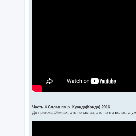
Часть 4 Сплав по р. Куанда(Конда) 2016
До притока Эймнах, это не сплав, это почти волок, а у