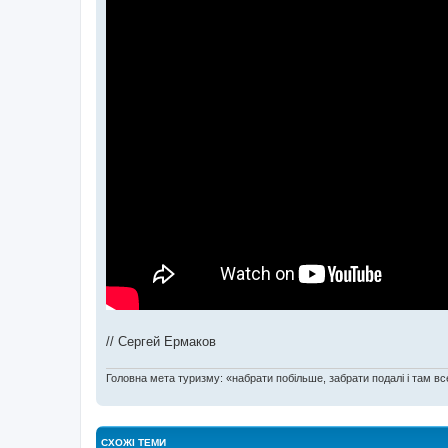
// Сергей Ермаков
Головна мета туризму: «набрати побільше, забрати подалі і там все
СХОЖІ ТЕМИ