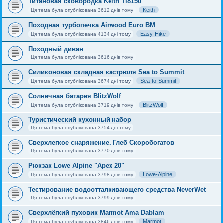
Титановая сковородка Keith Ti8150
Keith
Ця тема була опублікована 3612 днів тому
Походная турбопечка Airwood Euro BM
Easy-Hike
Ця тема була опублікована 4134 дні тому
Походный диван
Ця тема була опублікована 3616 днів тому
Силиконовая складная кастрюля Sea to Summit
Sea-to-Summit
Ця тема була опублікована 3674 дні тому
Солнечная батарея BlitzWolf
BlitzWolf
Ця тема була опублікована 3719 днів тому
Туристический кухонный набор
Ця тема була опублікована 3754 дні тому
Сверхлегкое снаряжение. Глеб Скоробогатов
Ця тема була опублікована 3770 днів тому
Рюкзак Lowe Alpine "Apex 20"
Lowe-Alpine
Ця тема була опублікована 3798 днів тому
Тестирование водоотталкивающего средства NeverWet
Ця тема була опублікована 3799 днів тому
Сверхлёгкий пуховик Marmot Ama Dablam
Marmot
Ця тема була опублікована 3846 днів тому