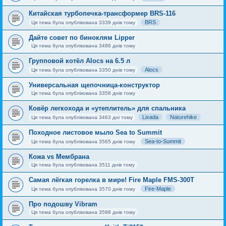
Китайская турбопечка-трансформер BRS-116
BRS
Ця тема була опублікована 3339 днів тому
Дайте совет по биноклям Lipper
Ця тема була опублікована 3486 днів тому
Групповой котёл Alocs на 6.5 л
Alocs
Ця тема була опублікована 3350 днів тому
Универсальная щепочница-конструктор
Ця тема була опублікована 3358 днів тому
Ковёр легкохода и «утеплитель» для спальника
Lixada
Naturehike
Ця тема була опублікована 3463 дні тому
Походное листовое мыло Sea to Summit
Sea-to-Summit
Ця тема була опублікована 3565 днів тому
Кожа vs Мембрана
Ця тема була опублікована 3511 днів тому
Самая лёгкая горелка в мире! Fire Maple FMS-300T
Fire-Maple
Ця тема була опублікована 3570 днів тому
Про подошву Vibram
Ця тема була опублікована 3598 днів тому