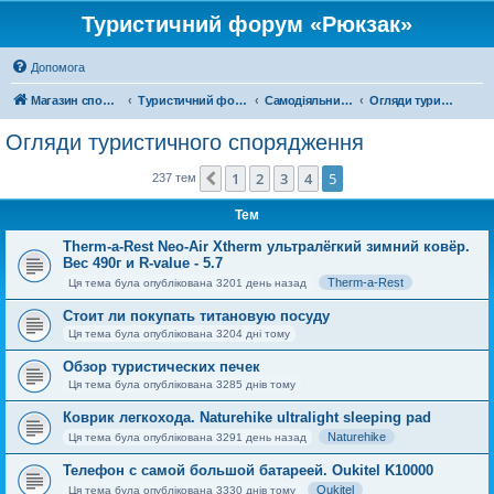
Туристичний форум «Рюкзак»
Допомога
Магазин спорядження
Туристичний форум «Рюкзак»
Самодіяльний туризм
Огляди туристичного спорядження
Огляди туристичного спорядження
1
2
3
4
5
Поперед.
237 тем
Тем
Therm-a-Rest Neo-Air Xtherm ультралёгкий зимний ковёр.
Вес 490г и R-value - 5.7
Therm-a-Rest
Ця тема була опублікована 3201 день назад
Стоит ли покупать титановую посуду
Ця тема була опублікована 3204 дні тому
Обзор туристических печек
Ця тема була опублікована 3285 днів тому
Коврик легкохода. Naturehike ultralight sleeping pad
Naturehike
Ця тема була опублікована 3291 день назад
Телефон с самой большой батареей. Oukitel K10000
Oukitel
Ця тема була опублікована 3330 днів тому