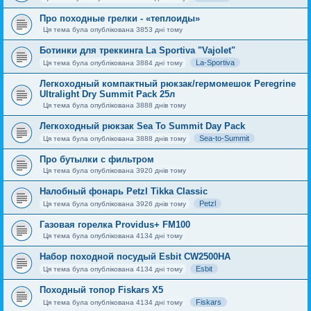
Про походные грелки - «теплоиды»
Ця тема була опублікована 3853 дні тому
Ботинки для треккинга La Sportiva "Vajolet"
La-Sportiva
Ця тема була опублікована 3884 дні тому
Легкоходный компактный рюкзак/гермомешок Peregrine
Ultralight Dry Summit Pack 25л
Ця тема була опублікована 3888 днів тому
Легкоходный рюкзак Sea To Summit Day Pack
Sea-to-Summit
Ця тема була опублікована 3888 днів тому
Про бутылки с фильтром
Ця тема була опублікована 3920 днів тому
Налобный фонарь Petzl Tikka Classic
Petzl
Ця тема була опублікована 3926 днів тому
Газовая горелка Providus+ FM100
Ця тема була опублікована 4134 дні тому
Набор походной посудый Esbit CW2500HA
Esbit
Ця тема була опублікована 4134 дні тому
Походный топор Fiskars X5
Fiskars
Ця тема була опублікована 4134 дні тому