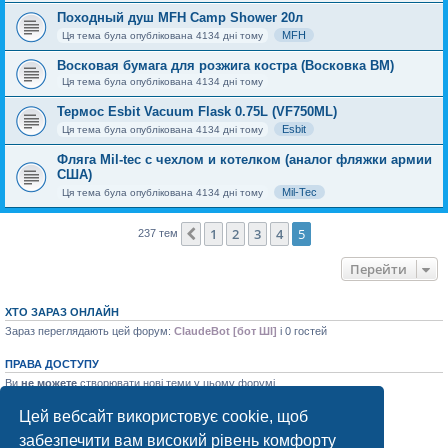
Походный душ MFH Camp Shower 20л
MFH
Ця тема була опублікована 4134 дні тому
Восковая бумага для розжига костра (Восковка BM)
Ця тема була опублікована 4134 дні тому
Термос Esbit Vacuum Flask 0.75L (VF750ML)
Esbit
Ця тема була опублікована 4134 дні тому
Фляга Mil-tec с чехлом и котелком (аналог фляжки армии
США)
Mil-Tec
Ця тема була опублікована 4134 дні тому
1
2
3
4
5
Поперед.
237 тем
Перейти
ХТО ЗАРАЗ ОНЛАЙН
Зараз переглядають цей форум:
ClaudeBot [бот ШІ]
і 0 гостей
ПРАВА ДОСТУПУ
Ви
не можете
створювати нові теми у цьому форумі
Ви
не можете
відповідати на теми у цьому форумі
Ви
не можете
редагувати ваші повідомлення у цьому форумі
Цей вебсайт використовує cookie, щоб
Ви
не можете
видаляти ваші повідомлення у цьому форумі
забезпечити вам високий рівень комфорту
Ви
не можете
додавати файли у цьому форумі