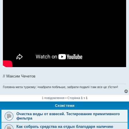
// Максим Чечетов
Головна мета туризму: «набрати побільше, забрати подалі і там все це з'їсти»!
1 повідомлення • Сторінка
1
з
1
Схожі теми
Очистка воды от взвесей. Тестирование примитивного
фильтра
Как собрать средства на отдых благодаря наличию