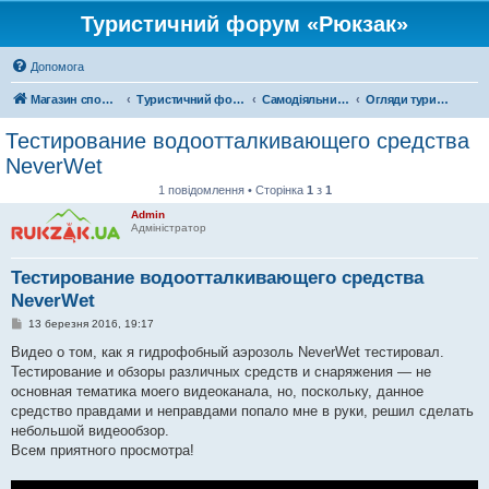
Туристичний форум «Рюкзак»
Допомога
Магазин спорядження
Туристичний форум «Рюкзак»
Самодіяльний туризм
Огляди туристичного спорядження
Тестирование водоотталкивающего средства
NeverWet
1 повідомлення • Сторінка
1
з
1
Admin
Адміністратор
Тестирование водоотталкивающего средства
NeverWet
П
13 березня 2016, 19:17
о
в
Видео о том, как я гидрофобный аэрозоль NeverWet тестировал.
і
Тестирование и обзоры различных средств и снаряжения — не
д
о
основная тематика моего видеоканала, но, поскольку, данное
м
средство правдами и неправдами попало мне в руки, решил сделать
л
е
небольшой видеообзор.
н
Всем приятного просмотра!
н
я