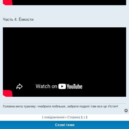
Часть 4. Ёмкости
Головна мета туризму: «набрати побільше, забрати подалі і там все це з'їсти»!
1 повідомлення • Сторінка
1
з
1
Схожі теми