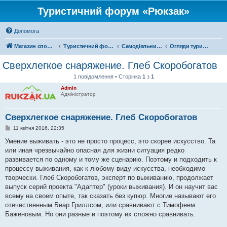
Туристичний форум «Рюкзак»
Допомога
Магазин спорядження
Туристичний форум «Рюкзак»
Самодіяльний туризм
Огляди туристичного спорядження
Сверхлегкое снаряжение. Глеб Скоробогатов
1 повідомлення • Сторінка
1
з
1
Admin
Адміністратор
Сверхлегкое снаряжение. Глеб Скоробогатов
П
11 квітня 2016, 22:35
о
в
Умение выживать - это не просто процесс, это скорее искусство. Та
і
или иная чрезвычайно опасная для жизни ситуация редко
д
о
развивается по одному и тому же сценарию. Поэтому и подходить к
м
процессу выживания, как к любому виду искусства, необходимо
л
е
творчески. Глеб Скоробогатов, эксперт по выживанию, продолжает
н
выпуск серий проекта "Адаптер" (уроки выживания). И он научит вас
н
я
всему на своем опыте, так сказать без купюр. Многие называют его
отечественным Беар Гриллсом, или сравнивают с Тимофеем
Баженовым. Но они разные и поэтому их сложно сравнивать.