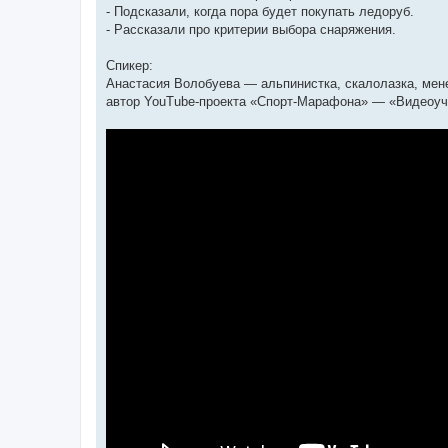
- Подсказали, когда пора будет покупать ледоруб.
- Рассказали про критерии выбора снаряжения.
Спикер:
Анастасия Волобуева — альпинистка, скалолазка, ме
автор YouTube-проекта «Спорт-Марафона» — «Видеоуч