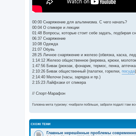
00:00​ Снаряжение для альпинизма. С чего начать?
00:04​ О спикере и лекции
01:48​ Вопросы, которые стоит себе задать, подбирая 
06:37​ Снаряжение
10:08​ Одежда
21:07​ Обувь
28:25​ Личное снаряжение и железо (обвязка, каска, лед
1:14:12​ Железо общественное (веревка, крюки, молото
1:47:56​ Бивак (рюкзак, фонарик, термос, пенка, аптечка
2:10:26​ Бивак общественный (палатки, горелки,
посуда
)
2:14:40​ Мелочи (часы, зарядка и пр.)
2:15:23​ Лайфхаки от спикера
// Спорт-Марафон
Головна мета туризму: «набрати побільше, забрати подалі і там все
СХОЖІ ТЕМИ
Главные нерешённые проблемы современно