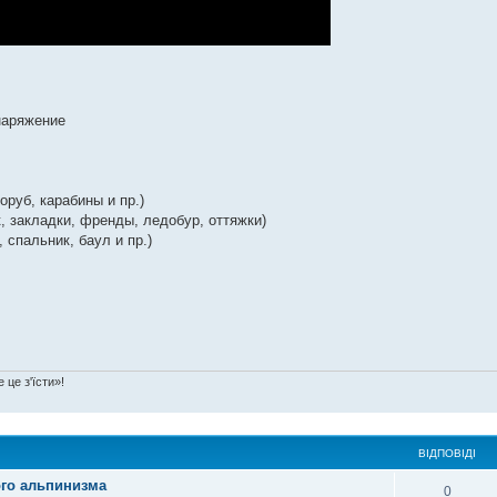
снаряжение
оруб, карабины и пр.)
к, закладки, френды, ледобур, оттяжки)
, спальник, баул и пр.)
 це з'їсти»!
ВІДПОВІДІ
го альпинизма
0