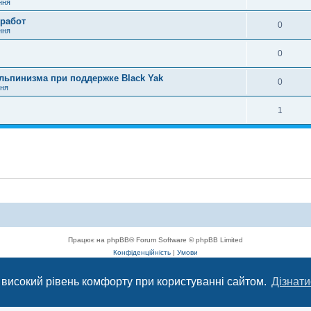
ння
 работ
0
ння
0
льпинизма при поддержке Black Yak
0
ння
1
Працює на phpBB® Forum Software © phpBB Limited
Конфіденційність
|
Умови
 високий рівень комфорту при користуванні сайтом.
Дізнати