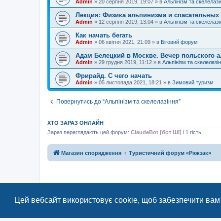
Admin
»
20 серпня 2019, 19:07
» в
Альпінізм та скелелазі
Лекция: Физика альпинизма и спасательных
Admin
»
12 серпня 2019, 13:04
» в
Альпінізм та скелелазі
Как начать бегать
Admin
»
06 квітня 2021, 21:09
» в
Біговий форум
Адам Белецкий в Москве. Вечер польского а
Admin
»
29 грудня 2019, 11:12
» в
Альпінізм та скелелазі
Фрирайд. С чего начать
Admin
»
05 листопада 2021, 18:21
» в
Зимовий туризм
Повернутись до “Альпінізм та скелелазіння”
ХТО ЗАРАЗ ОНЛАЙН
Зараз переглядають цей форум:
ClaudeBot [бот ШІ]
і 1 гість
Магазин спорядження
Туристичний форум «Рюкзак»
Цей вебсайт використовує cookie, щоб забезпечити вам