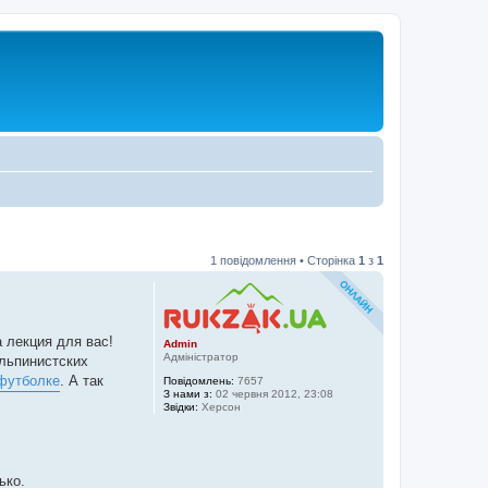
1 повідомлення • Сторінка
1
з
1
 лекция для вас!
Admin
Адміністратор
льпинистских
футболке
. А так
Повідомлень:
7657
З нами з:
02 червня 2012, 23:08
Звідки:
Херсон
ько.