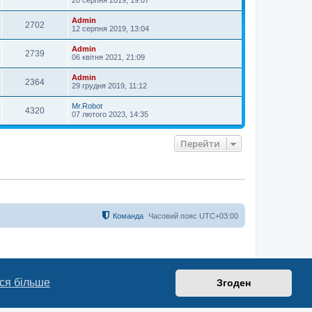
20 серпня 2019, 19:07
Admin
2702
12 серпня 2019, 13:04
Admin
2739
06 квітня 2021, 21:09
Admin
2364
29 грудня 2019, 11:12
Mr.Robot
4320
07 лютого 2023, 14:35
Перейти
Команда
Часовий пояс
UTC+03:00
ся більше
Згоден