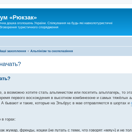
ум «Рюкзак»
ична дошка оголошень України. Спілкування на будь-які навколотуристичні
 обговорення туристичного спорядження
Наші захоплення
Альпінізм та скелелазіння
начать?
ать?
 а возможно хотите стать альпинистом или посетить альплагерь, то эта
время первого восхождения в высотном комбинезоне и самых тяжёлых а
. А бывают и такие, которые на Эльбрус в мае отправляются в шортах и
 в горах:
как жумар, френды, кошки (не путать с теми, что говорят «мяу») и не тол