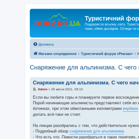
Туристичний фор
Подорожі по всьому світу. Турист
теми, обмін досвідом. Огляди та
Допомога
Магазин спорядження
Туристичний форум «Рюкзак»
Снаряжение для альпинизма. С чего 
Снаряжение для альпинизма. С чего нач
П
Admin
»
26 квітня 2021, 09:10
о
в
Если вы любите горы и планируете первое восхождение,
і
Порой начинающие альпинисты представляют себя во 
д
о
ботинках, при этом обмотанными километрами
верёвки
м
делать всё-таки не стоит.
л
е
н
На лекции разобрались с тем, что действительно нужно
н
я
- Подробный обзор
снаряжения для альпинизма
.
- Что есть что. Помогли разобраться в таких понятиях, 