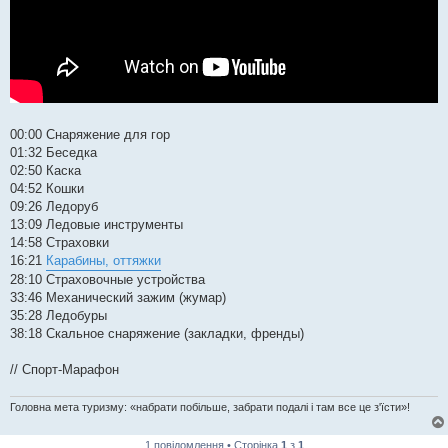
00:00​ Снаряжение для гор
01:32​ Беседка
02:50​ Каска
04:52​ Кошки
09:26​ Ледоруб
13:09​ Ледовые инструменты
14:58​ Страховки
16:21​
Карабины, оттяжки
28:10​ Страховочные устройства
33:46​ Механический зажим (жумар)
35:28​ Ледобуры
38:18​ Скальное снаряжение (закладки, френды)
// Спорт-Марафон
Головна мета туризму: «набрати побільше, забрати подалі і там все це з'їсти»!
1 повідомлення • Сторінка
1
з
1