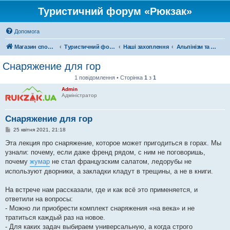
Туристичний форум «Рюкзак»
Допомога
Магазин спорядження
Туристичний форум «Рюкзак»
Наші захоплення
Альпінізм та скелелазіння
Снаряжение для гор
1 повідомлення • Сторінка
1
з
1
Admin
Адміністратор
Снаряжение для гор
П
25 квітня 2021, 21:18
о
в
Эта лекция про снаряжение, которое может пригодиться в горах. Мы
і
узнали: почему, если даже френд рядом, с ним не поговоришь,
д
о
почему
жумар
не стал французским салатом, ледорубы не
м
используют дворники, а закладки кладут в трещины, а не в книги.
л
е
н
На встрече нам рассказали, где и как всё это применяется, и
н
я
ответили на вопросы:
- Можно ли приобрести комплект снаряжения «на века» и не
тратиться каждый раз на новое.
- Для каких задач выбираем универсальную, а когда строго