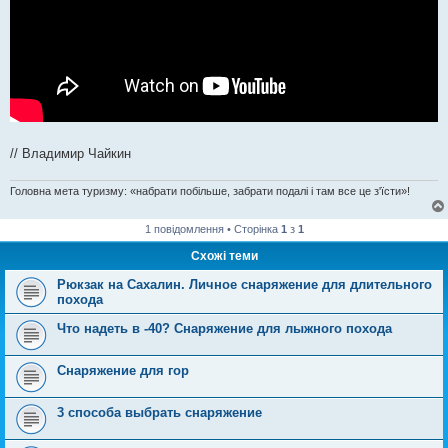
// Владимир Чайкин
Головна мета туризму: «набрати побільше, забрати подалі і там все це з'їсти»!
1 повідомлення • Сторінка
1
з
1
Схожі теми
Рюкзак на Сахалин. Личное снаряжение для длительного
похода
Что надеть в -40? Снаряжение для лыжного похода
Снаряжение для гор
3 способа выбрать снаряжение