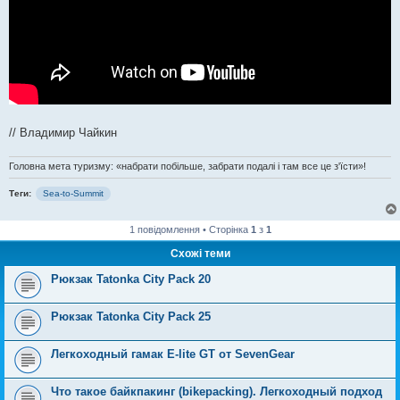
// Владимир Чайкин
Головна мета туризму: «набрати побільше, забрати подалі і там все це з'їсти»!
Теги:
Sea-to-Summit
1 повідомлення • Сторінка
1
з
1
Схожі теми
Рюкзак Tatonka City Pack 20
Рюкзак Tatonka City Pack 25
Легкоходный гамак E-lite GT от SevenGear
Что такое байкпакинг (bikepacking). Легкоходный подход