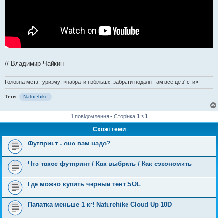
// Владимир Чайкин
Головна мета туризму: «набрати побільше, забрати подалі і там все це з'їсти»!
Теги:
Naturehike
1 повідомлення • Сторінка
1
з
1
Схожі теми
Футпринт - оно вам надо?
Что такое футпринт / Как выбрать / Как сэкономить
Где можно купить черный тент SOL
Палатка меньше 1 кг! Naturehike Cloud Up 10D