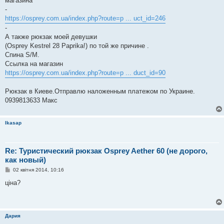
магазина
-
https://osprey.com.ua/index.php?route=p ... uct_id=246
-
А также рюкзак моей девушки
(Osprey Kestrel 28 Paprika!) по той же причине .
Спина S/M.
Ссылка на магазин
https://osprey.com.ua/index.php?route=p ... duct_id=90
Рюкзак в Киеве.Отправлю наложенным платежом по Украине.
0939813633 Макс
lkasap
Re: Туристический рюкзак Osprey Aether 60 (не дорого,
как новый)
П
02 квітня 2014, 10:16
о
в
ціна?
і
д
о
м
л
Дария
е
н