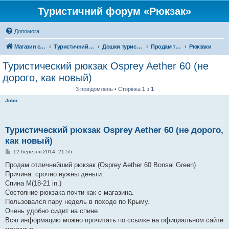
Туристичний форум «Рюкзак»
Допомога
Магазин спорядження
Туристичний форум «Рюкзак»
Дошки туристичних оголошень
Продам туристичне спорядження
Рюкзаки
Туристический рюкзак Osprey Aether 60 (не
дорого, как новый)
3 повідомлень • Сторінка
1
з
1
Jobo
Туристический рюкзак Osprey Aether 60 (не дорого,
как новый)
П
12 березня 2014, 21:55
о
в
Продам отличнейший рюкзак (Osprey Aether 60 Bonsai Green)
і
Причина: срочно нужны деньги.
д
о
Спина M(18-21 in.)
м
Состояние рюкзака почти как с магазина.
л
е
Пользовался пару недель в походе по Крыму.
н
Очень удобно сидит на спине.
н
я
Всю информацию можно прочитать по ссылке на официальном сайте