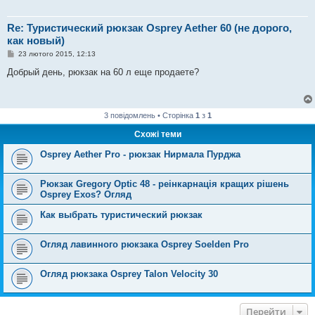
н
я
Re: Туристический рюкзак Osprey Aether 60 (не дорого,
как новый)
П
23 лютого 2015, 12:13
о
в
Добрый день, рюкзак на 60 л еще продаете?
і
д
о
м
л
3 повідомлень • Сторінка
1
з
1
е
н
Схожі теми
н
я
Osprey Aether Pro - рюкзак Нирмала Пурджа
Рюкзак Gregory Optic 48 - реінкарнація кращих рішень
Osprey Exos? Огляд
Как выбрать туристический рюкзак
Огляд лавинного рюкзака Osprey Soelden Pro
Огляд рюкзака Osprey Talon Velocity 30
Перейти