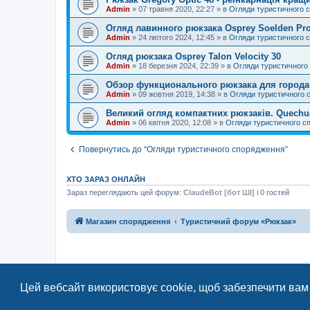
Admin
»
07 травня 2020, 22:27
» в
Огляди туристичного 
Огляд лавинного рюкзака Osprey Soelden Pr
Admin
»
24 лютого 2024, 12:45
» в
Огляди туристичного 
Огляд рюкзака Osprey Talon Velocity 30
Admin
»
18 березня 2024, 22:39
» в
Огляди туристичного
Обзор функционального рюкзака для города
Admin
»
09 жовтня 2019, 14:38
» в
Огляди туристичного 
Великий огляд компактних рюкзаків. Quechua
Admin
»
06 квітня 2020, 12:08
» в
Огляди туристичного с
Повернутись до “Огляди туристичного спорядження”
ХТО ЗАРАЗ ОНЛАЙН
Зараз переглядають цей форум:
ClaudeBot [бот ШІ]
і 0 гостей
Магазин спорядження
Туристичний форум «Рюкзак»
Цей вебсайт використовує cookie, щоб забезпечити вам