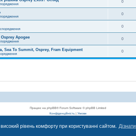
0
спорядження
o
0
спорядження
0
 спорядження
 Osprey Apogee
0
спорядження
, Sea To Summit, Osprey, Fram Equipment
0
порядження
Працює на phpBB® Forum Software © phpBB Limited
Конфіденційність
|
Умови
 високий рівень комфорту при користуванні сайтом.
Дізнати