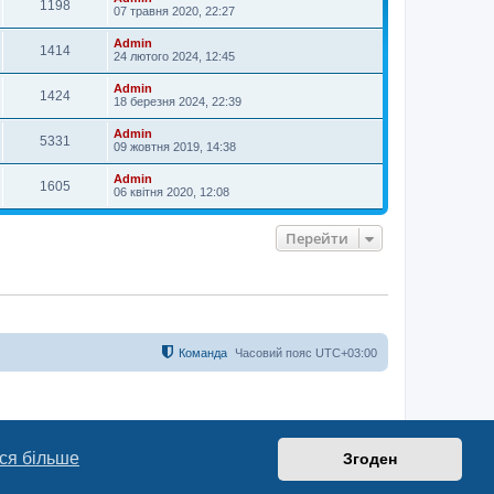
1198
07 травня 2020, 22:27
Admin
1414
24 лютого 2024, 12:45
Admin
1424
18 березня 2024, 22:39
Admin
5331
09 жовтня 2019, 14:38
Admin
1605
06 квітня 2020, 12:08
Перейти
Команда
Часовий пояс
UTC+03:00
ся більше
Згоден