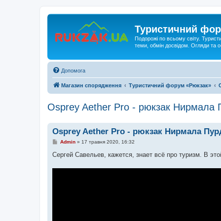
Туристичний фор
Подорожі по всьому світу. Турист
теми, обмін досвідом. Огляди та
Допомога
Магазин спорядження
Туристичний форум «Рюкзак»
Osprey Aether Pro - рюкзак Нирмала
Osprey Aether Pro - рюкзак Нирмала Пу
П
Admin
»
17 травня 2020, 16:32
о
в
Сергей Савельев, кажется, знает всё про туризм. В эт
і
д
о
м
л
е
н
н
я