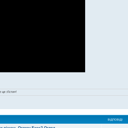
 це з'їсти»!
ВІДПОВІДІ
щих рішень Osprey Exos? Огляд