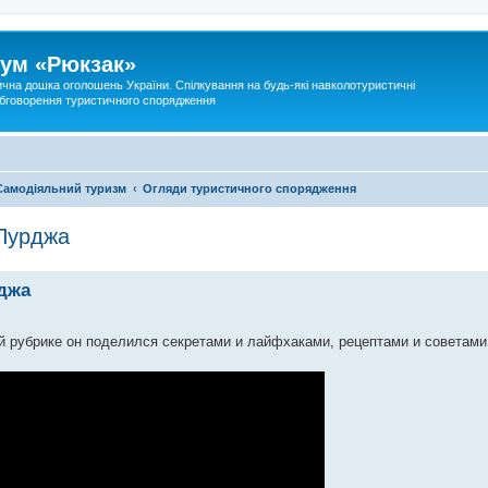
ум «Рюкзак»
ична дошка оголошень України. Спілкування на будь-які навколотуристичні
 обговорення туристичного спорядження
Самодіяльний туризм
Огляди туристичного спорядження
 Пурджа
рджа
ой рубрике он поделился секретами и лайфхаками, рецептами и советами