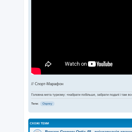
// Спорт-Марафон
Головна мета туризму: «набрати побільше, забрати подалі і там все
Теги:
Osprey
СХОЖІ ТЕМИ
Рюкзак Gregory Optic 48 - реінкарнація кра