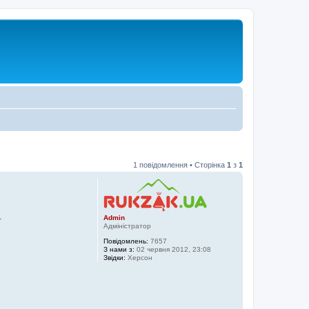
1 повідомлення • Сторінка
1
з
1
.
Admin
Адміністратор
Повідомлень:
7657
З нами з:
02 червня 2012, 23:08
Звідки:
Херсон