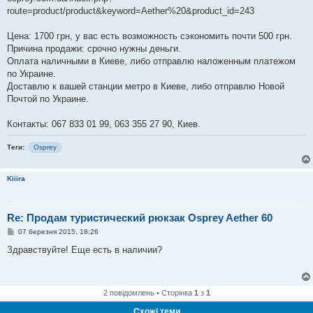
route=product/product&keyword=Aether%20&product_id=243
Цена: 1700 грн, у вас есть возможность сэкономить почти 500 грн.
Причина продажи: срочно нужны деньги.
Оплата наличными в Киеве, либо отправлю наложенным платежом
по Украине.
Доставлю к вашей станции метро в Киеве, либо отправлю Новой
Почтой по Украине.
Контакты: 067 833 01 99, 063 355 27 90, Киев.
Теги:
Osprey
Kiiira
Re: Продам туристический рюкзак Osprey Aether 60
П
07 березня 2015, 18:26
о
в
Здравствуйте! Еще есть в наличии?
і
д
о
м
л
2 повідомлень • Сторінка
1
з
1
е
н
Схожі теми