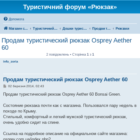
Туристичний форум «Рюкзак»
Допомога
Магазин спорядження
Туристичний форум «Рюкзак»
Дошки туристичних оголошень
Продам туристичне спорядження
Рюкзаки
Продам туристический рюкзак Osprey Aether
60
2 повідомлень • Сторінка
1
з
1
infu_zoria
Продам туристический рюкзак Osprey Aether 60
П
02 березня 2014, 02:43
о
в
Продам туристический рюкзак Osprey Aether 60 Bonsai Green.
і
д
о
Состояние рюкзака почти как с магазина. Пользовался пару недель в
м
походе по Крыму.
л
е
Cтильный, комфортный и легкий мужской туристический рюкзак,
н
очень удобно сидит на спине.
н
я
Ссылка на подробное описание на официальном сайте магазина:
osprey.com.ua/index.php?