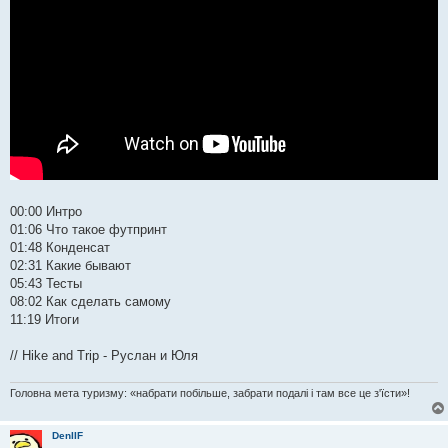
00:00 Интро
01:06 Что такое футпринт
01:48 Конденсат
02:31 Какие бывают
05:43 Тесты
08:02 Как сделать самому
11:19 Итоги
// Hike and Trip - Руслан и Юля
Головна мета туризму: «набрати побільше, забрати подалі і там все це з'їсти»!
DenIIF