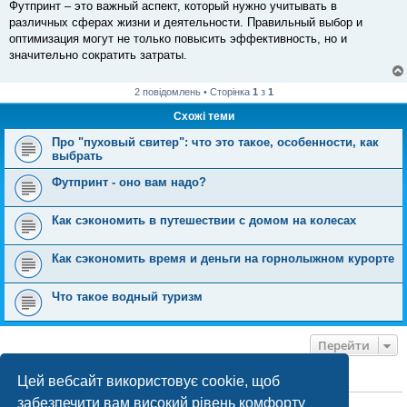
Футпринт – это важный аспект, который нужно учитывать в
различных сферах жизни и деятельности. Правильный выбор и
оптимизация могут не только повысить эффективность, но и
значительно сократить затраты.
2 повідомлень • Сторінка
1
з
1
Схожі теми
Про "пуховый свитер": что это такое, особенности, как
выбрать
Футпринт - оно вам надо?
Как сэкономить в путешествии с домом на колесах
Как сэкономить время и деньги на горнолыжном курорте
Что такое водный туризм
Перейти
Цей вебсайт використовує cookie, щоб
ХТО ЗАРАЗ ОНЛАЙН
забезпечити вам високий рівень комфорту
Зараз переглядають цей форум:
ClaudeBot [бот ШІ]
і 0 гостей