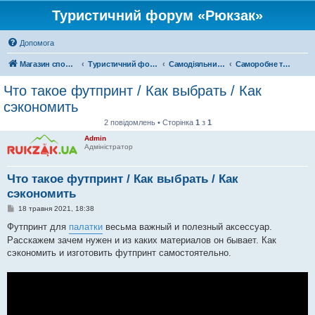
Туристичний форум «Рюкзак»
Допомога
Магазин спорядження
Туристичний форум «Рюкзак»
Самодіяльний туризм
Саморобне туристичне спорядження
Что такое футпринт / Как выбрать / Как
сэкономить
2 повідомлень • Сторінка
1
з
1
Admin
Адміністратор
Что такое футпринт / Как выбрать / Как
сэкономить
П
18 травня 2021, 18:38
о
в
Футпринт для
палатки
весьма важный и полезный аксессуар.
і
Расскажем зачем нужен и из каких материалов он бывает. Как
д
о
сэкономить и изготовить футпринт самостоятельно.
м
л
е
н
н
я