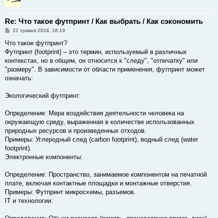
Re: Что такое футпринт / Как выбрать / Как сэкономить
П
22 травня 2024, 16:19
о
в
Что такое футпринт?
і
Футпринт (footprint) – это термин, используемый в различных
д
о
контекстах, но в общем, он относится к "следу", "отпечатку" или
м
"размеру". В зависимости от области применения, футпринт может
л
е
означать:
н
н
я
Экологический футпринт:
Определение: Мера воздействия деятельности человека на
окружающую среду, выраженная в количестве использованных
природных ресурсов и произведенных отходов.
Примеры: Углеродный след (carbon footprint), водный след (water
footprint).
Электронные компоненты:
Определение: Пространство, занимаемое компонентом на печатной
плате, включая контактные площадки и монтажные отверстия.
Примеры: Футпринт микросхемы, разъемов.
IT и технологии: