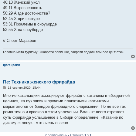
46:13 Женский укол
49:11 Выровненность
50:29 А где достоинства?
52:45 Х при скитуре
53:31 Проблемы в сноуборде
53:55 Х на сноуборде
// Спорт-Марафон
Головна мета туризму: «набрати побільше, забрати подалі і там все це з'їсти»!
igorekportn
Re: Техника женского фрирайда
П
13 серпня 2020, 15:44
о
в
Многие катальщики ассоциируют фрирайд с катанием в «бездонной
і
целине», «в пухляке» и прочими плакатными картинками
д
о
маркетологов от брендов фрирайдного снаряжения. Но не все так
м
романтично и красиво в этом увлечении. Больше всего отражает
л
е
суть фрирайда услышанное в Сибири определение: «Катание по
н
дикому склону» - это очень опасно.
н
я
2 повідомлень • Сторінка
1
з
1