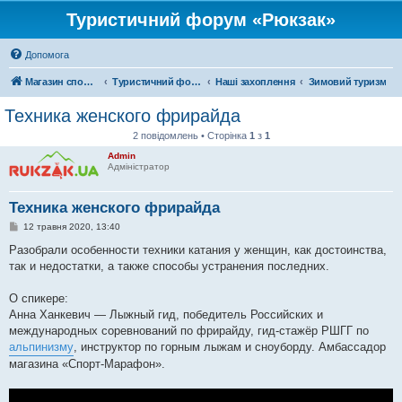
Туристичний форум «Рюкзак»
Допомога
Магазин спорядження
Туристичний форум «Рюкзак»
Наші захоплення
Зимовий туризм
Техника женского фрирайда
2 повідомлень • Сторінка
1
з
1
Admin
Адміністратор
Техника женского фрирайда
П
12 травня 2020, 13:40
о
в
Разобрали особенности техники катания у женщин, как достоинства,
і
так и недостатки, а также способы устранения последних.
д
о
м
О спикере:
л
е
Анна Ханкевич — Лыжный гид, победитель Российских и
н
международных соревнований по фрирайду, гид-стажёр РШГГ по
н
я
альпинизму
, инструктор по горным лыжам и сноуборду. Амбассадор
магазина «Спорт-Марафон».