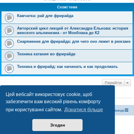
Схожі теми
Камчатка: рай для фрирайда
Авторский цикл лекций от Александра Елькова: история
женского альпинизма - от Монблана до К2
Снаряжение для фрирайда: для чего оно лежит в рюкзаке
Техника катания во фрирайде
Техника и фрирайд: как начинать и как продолжать
Перейти
Цей вебсайт використовує cookie, щоб
ХТО ЗАРАЗ ОНЛАЙН
забезпечити вам високий рівень комфорту
Зараз переглядають цей форум:
ClaudeBot [бот ШІ]
і 0 гостей
при користуванні сайтом.
Дізнатися більше
Магазин спорядження
Туристичний форум «Рюкзак»
Команда
Працює на phpBB® Forum Software © phpBB Limited
Згоден
Конфіденційність
|
Умови