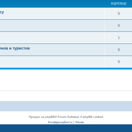
ВІДПОВІДІ
су
0
0
1
унов и туристов
0
0
Працює на phpBB® Forum Software © phpBB Limited
Конфіденційність
|
Умови