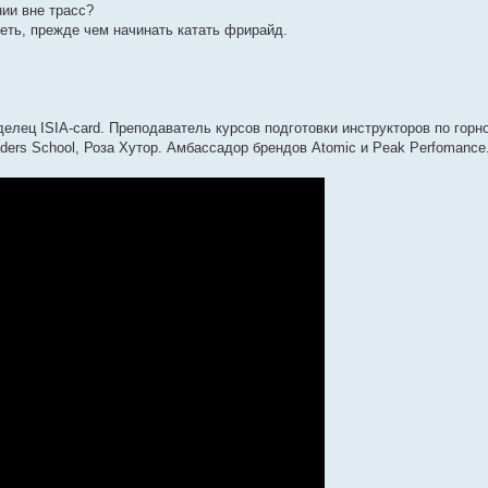
нии вне трасс?
еть, прежде чем начинать катать фрирайд.
аделец ISIA-card. Преподаватель курсов подготовки инструкторов по гор
ders School, Роза Хутор. Амбассадор брендов Atomic и Peak Perfomance