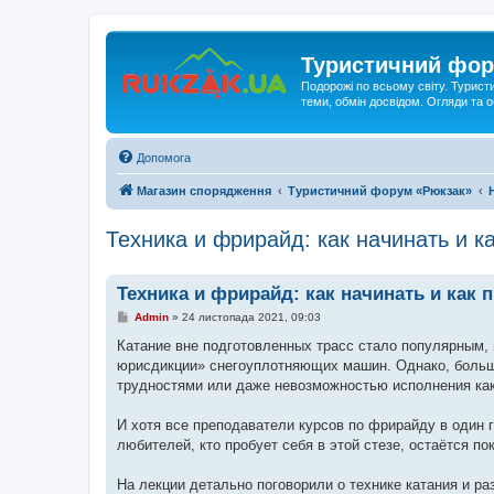
Туристичний фор
Подорожі по всьому світу. Турист
теми, обмін досвідом. Огляди та
Допомога
Магазин спорядження
Туристичний форум «Рюкзак»
Техника и фрирайд: как начинать и к
Техника и фрирайд: как начинать и как 
П
Admin
»
24 листопада 2021, 09:03
о
в
Катание вне подготовленных трасс стало популярным,
і
юрисдикции» снегоуплотняющих машин. Однако, большин
д
о
трудностями или даже невозможностью исполнения как
м
л
е
И хотя все преподаватели курсов по фрирайду в один 
н
любителей, кто пробует себя в этой стезе, остаётся п
н
я
На лекции детально поговорили о технике катания и р