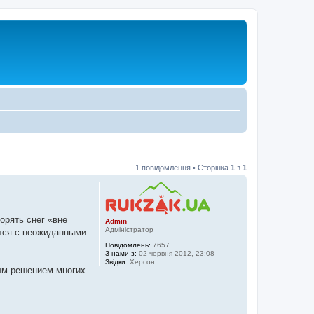
1 повідомлення • Сторінка
1
з
1
орять снег «вне
Admin
Адміністратор
ется с неожиданными
Повідомлень:
7657
З нами з:
02 червня 2012, 23:08
Звідки:
Херсон
ным решением многих