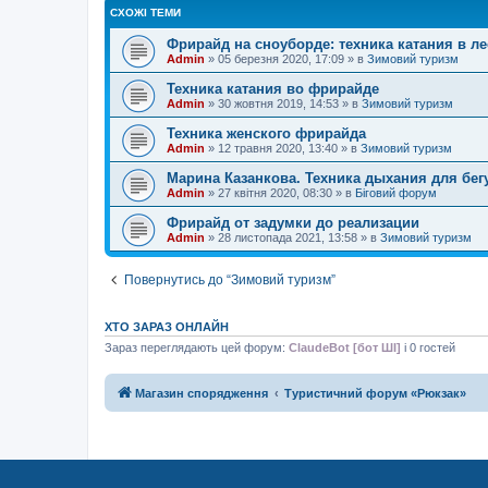
СХОЖІ ТЕМИ
Фрирайд на сноуборде: техника катания в ле
Admin
»
05 березня 2020, 17:09
» в
Зимовий туризм
Техника катания во фрирайде
Admin
»
30 жовтня 2019, 14:53
» в
Зимовий туризм
Техника женского фрирайда
Admin
»
12 травня 2020, 13:40
» в
Зимовий туризм
Марина Казанкова. Техника дыхания для бег
Admin
»
27 квітня 2020, 08:30
» в
Біговий форум
Фрирайд от задумки до реализации
Admin
»
28 листопада 2021, 13:58
» в
Зимовий туризм
Повернутись до “Зимовий туризм”
ХТО ЗАРАЗ ОНЛАЙН
Зараз переглядають цей форум:
ClaudeBot [бот ШІ]
і 0 гостей
Магазин спорядження
Туристичний форум «Рюкзак»