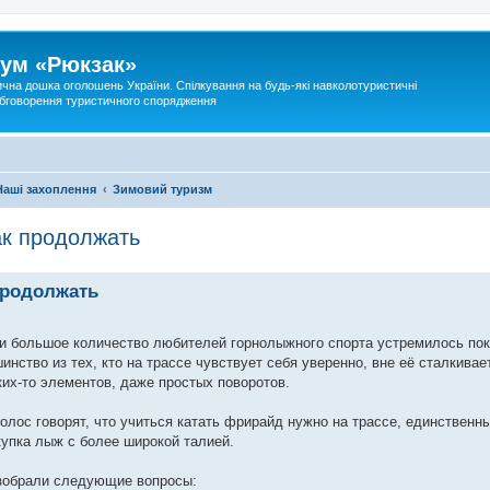
ум «Рюкзак»
ична дошка оголошень України. Спілкування на будь-які навколотуристичні
 обговорення туристичного спорядження
Наші захоплення
Зимовий туризм
ак продолжать
продолжать
 и большое количество любителей горнолыжного спорта устремилось пок
ство из тех, кто на трассе чувствует себя уверенно, вне её сталкива
их-то элементов, даже простых поворотов.
голос говорят, что учиться катать фрирайд нужно на трассе, единствен
окупка лыж с более широкой талией.
азобрали следующие вопросы: