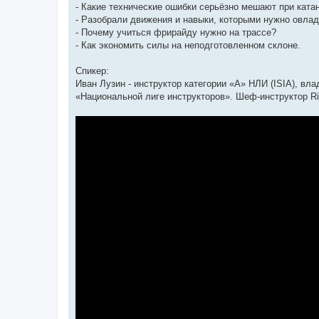
- Какие технические ошибки серьёзно мешают при ката
- Разобрали движения и навыки, которыми нужно овлад
- Почему учиться фрирайду нужно на трассе?
- Как экономить силы на неподготовленном склоне.
Спикер:
Иван Лузин - инструктор категории «А» НЛИ (ISIA), вл
«Национальной лиге инструкторов». Шеф-инструктор Ri