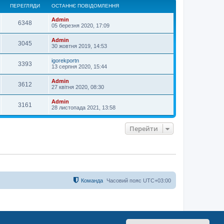
о
ПЕРЕГЛЯДИ
ОСТАННЄ ПОВІДОМЛЕННЯ
р
и
Admin
6348
05 березня 2020, 17:09
Admin
3045
30 жовтня 2019, 14:53
igorekportn
3393
13 серпня 2020, 15:44
Admin
3612
27 квітня 2020, 08:30
Admin
3161
28 листопада 2021, 13:58
Перейти
Команда
Часовий пояс
UTC+03:00