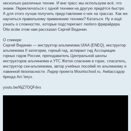
несколько различных техник. И вне трасс мы используем всё, что
знаем. Переключаться с одной техники на другую придётся быстро.
А для этого лучше получить представление о них на трассах. Как же
научиться правильному применению техники? Кататься. Ну и ещё
узнать о сложностях, которые подстерегают любого фрирайдера.
Обо всём этом нам рассказал Сергей Веденин.
О спикере:
Сергей Веденин — инструктор альпинизма UIAA (ENEQ), инструктор
альпинизма II категории, горный гид, аспирант гид Ассоциации
горных гидов России, преподаватель Центральной школы
инструкторов альпинизма и УТС Жетон спасение в горах, спасатель,
инструктор ски-альпинизма, автор учебных пособий по альпинизму и
лавинной безопасности. Лидер проекта Mountschool.ru. Амбассадор
бренда Arc`teryx.
youtu.be/l6jZ7OQFdvs