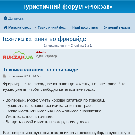
Туристичний форум «Рюкзак»
Допомога
Магазин спорядження
Туристичний форум «Рюкзак»
Наші захоплення
Зимовий туризм
Техника катания во фрирайде
1 повідомлення • Сторінка
1
з
1
Admin
Адміністратор
Техника катания во фрирайде
П
30 жовтня 2019, 14:53
о
в
Фрирайд — это свободное катание где хочешь, т.е. вне трасс. Что
і
нужно уметь, чтобы свободно кататься вне трасс:
д
о
м
- Во-первых, нужно уметь хорошо кататься по трассам.
л
е
- Нужно знать основы техники катания вне трасс.
н
- Нужно иметь минимально необходимое снаряжение.
н
я
- Уметь кататься в команде.
- Владеть собой и иметь некоторую силу духа.
Как говорят инструкторы: в катании на лыжах/сноуборде существует