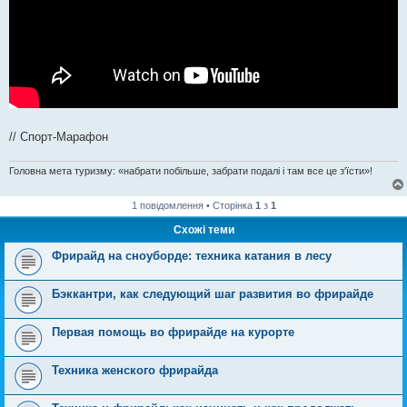
// Спорт-Марафон
Головна мета туризму: «набрати побільше, забрати подалі і там все це з'їсти»!
1 повідомлення • Сторінка
1
з
1
Схожі теми
Фрирайд на сноуборде: техника катания в лесу
Бэккантри, как следующий шаг развития во фрирайде
Первая помощь во фрирайде на курорте
Техника женского фрирайда