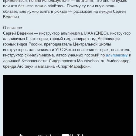
применяться, но «не используется» — не значит, что оно не нужно
или что без него можно обойтись. Почему ту или иную вещь
обязательно нужно взять в рюкзак — рассказал на лекции Сергей
Веденин.
О спикере:
Сергей Веденин — инструктор альпинизма UIAA (ENEQ), инструктор
альпинизма II категории, горный гид, аспирант гид Ассоциации
горных гидов России, преподаватель Центральной школы
инструкторов альпинизма и УТС Жетон спасение в горах, спасатель,
инструктор ски-альпинизма, автор учебных пособий по
альпинизму
и
лавинной безопасности. Лидер проекта Mountschool.ru. Амбассадор
бренда Arc`teryx и магазина «Спорт-Марафон».