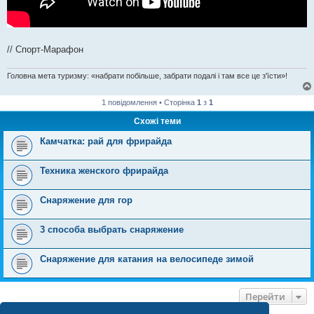
// Спорт-Марафон
Головна мета туризму: «набрати побільше, забрати подалі і там все це з'їсти»!
1 повідомлення • Сторінка
1
з
1
Схожі теми
Камчатка: рай для фрирайда
Техника женского фрирайда
Снаряжение для гор
3 способа выбрать снаряжение
Снаряжение для катания на велосипеде зимой
Перейти