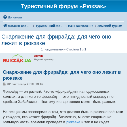
Туристичний форум «Рюкзак»
Допомога
Магазин спорядження
Туристичний форум «Рюкзак»
Наші захоплення
Зимовий туризм
Снаряжение для фрирайда: для чего оно
лежит в рюкзаке
1 повідомлення • Сторінка
1
з
1
Admin
Адміністратор
Снаряжение для фрирайда: для чего оно лежит в
рюкзаке
П
02 листопада 2019, 19:16
о
в
Фрирайд — он разный. Кто-то «фрирайдит» на подмосковных
і
холмах, а для кого-то фрирайд — это пятидневный маршрут по
д
о
хребтам Забайкалья. Поэтому и снаряжение может быть разным.
м
л
е
На лекции мы поговорили о том, что должно быть в рюкзаке всё-таки
н
у каждого, кто катает фрирайд. Возможно, многое снаряжение
н
я
большую часть времени проведёт в
рюкзаке
и так и не будет