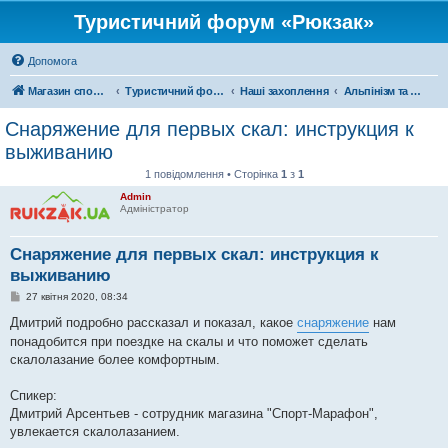
Туристичний форум «Рюкзак»
Допомога
Магазин спорядження
Туристичний форум «Рюкзак»
Наші захоплення
Альпінізм та скелелазіння
Снаряжение для первых скал: инструкция к
выживанию
1 повідомлення • Сторінка
1
з
1
Admin
Адміністратор
Снаряжение для первых скал: инструкция к
выживанию
П
27 квітня 2020, 08:34
о
в
Дмитрий подробно рассказал и показал, какое
снаряжение
нам
і
понадобится при поездке на скалы и что поможет сделать
д
о
скалолазание более комфортным.
м
л
е
Спикер:
н
Дмитрий Арсентьев - сотрудник магазина "Спорт-Марафон",
н
я
увлекается скалолазанием.