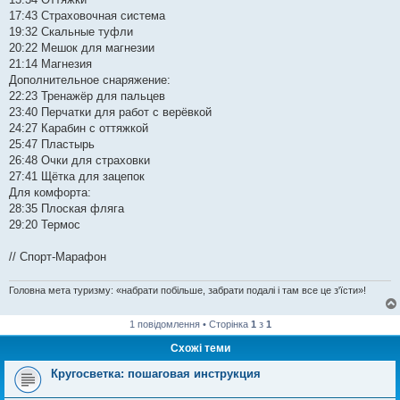
17:43 Страховочная система
19:32 Скальные туфли
20:22 Мешок для магнезии
21:14 Магнезия
Дополнительное снаряжение:
22:23 Тренажёр для пальцев
23:40 Перчатки для работ с верёвкой
24:27 Карабин с оттяжкой
25:47 Пластырь
26:48 Очки для страховки
27:41 Щётка для зацепок
Для комфорта:
28:35 Плоская фляга
29:20 Термос
// Спорт-Марафон
Головна мета туризму: «набрати побільше, забрати подалі і там все це з'їсти»!
1 повідомлення • Сторінка
1
з
1
Схожі теми
Кругосветка: пошаговая инструкция