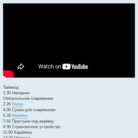
Таймкод:
1:30 Напарник
Обязательное снаряжение:
2:26
Каска
4:06 Сумка для снаряжение
5:38
Верёвка
7:55 Простыня под верёвку
9:36 Страховочное устройство
11:00 Карабины
13:34 Оттяжки