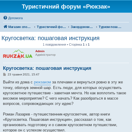
Туристичний форум «Рюкзак»
Допомога
Магазин спорядження
Туристичний форум «Рюкзак»
Закордонний туризм
Туризм поза територією України
Кругосветка: пошаговая инструкция
1 повідомлення • Сторінка
1
з
1
Admin
Адміністратор
Кругосветка: пошаговая инструкция
П
23 травня 2021, 15:47
о
в
Выйти из дома с
рюкзаком
за плечами и вернуться ровно в эту же
і
точку, обогнув земной шар. Есть люди, для которых осуществить
д
о
кругосветное путешествие - заветная мечта. Но как воплотить такое
м
весомое мероприятие? С чего начать? Как разобраться в массе
л
е
вопросов, сопровождающих эту идею?
н
н
я
Роман Лазарев - путешественник-кругосветчик, автор книги
«Кругосветка. Пошаговая инструкция», рассказал о том, как
организовать подготовку и о самом кругосветном путешествии,
которое он с успехом осуществил.