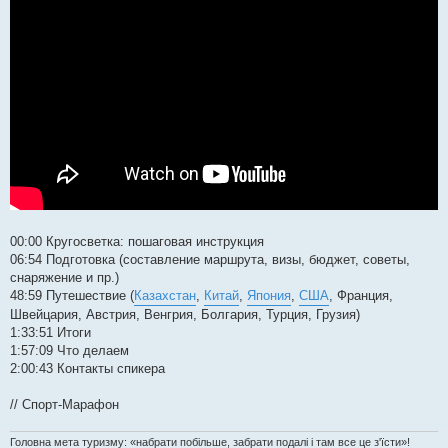
00:00 Кругосветка: пошаговая инструкция
06:54 Подготовка (составление маршрута, визы, бюджет, советы,
снаряжение и пр.)
48:59 Путешествие (
Казахстан
,
Китай
,
Япония
,
США
, Франция,
Швейцария, Австрия, Венгрия, Болгария, Турция, Грузия)
1:33:51 Итоги
1:57:09 Что делаем
2:00:43 Контакты спикера
// Спорт-Марафон
Головна мета туризму: «набрати побільше, забрати подалі і там все це з'їсти»!