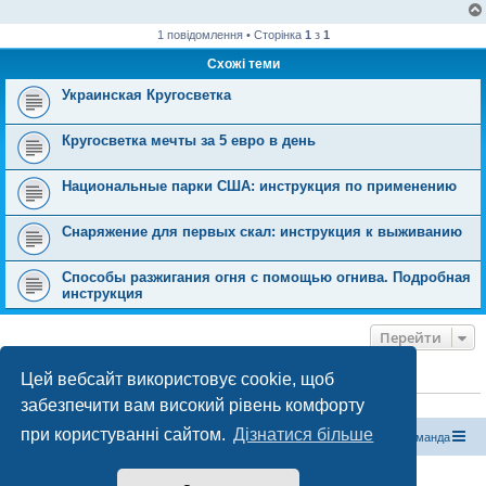
1 повідомлення • Сторінка
1
з
1
Схожі теми
Украинская Кругосветка
Кругосветка мечты за 5 евро в день
Национальные парки США: инструкция по применению
Снаряжение для первых скал: инструкция к выживанию
Способы разжигания огня с помощью огнива. Подробная
инструкция
Перейти
Цей вебсайт використовує cookie, щоб
ХТО ЗАРАЗ ОНЛАЙН
забезпечити вам високий рівень комфорту
Зараз переглядають цей форум:
ClaudeBot [бот ШІ]
і 0 гостей
при користуванні сайтом.
Дізнатися більше
Магазин спорядження
Туристичний форум «Рюкзак»
Команда
Працює на phpBB® Forum Software © phpBB Limited