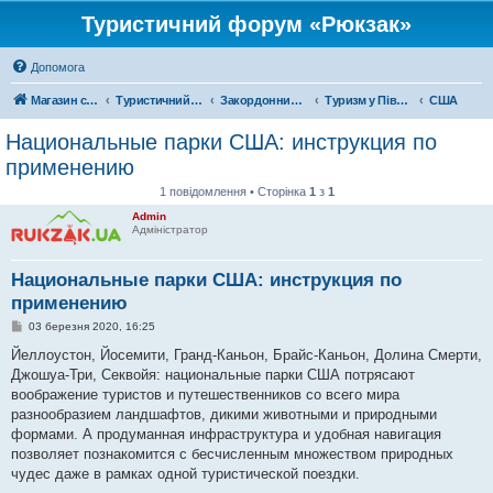
Туристичний форум «Рюкзак»
Допомога
Магазин спорядження
Туристичний форум «Рюкзак»
Закордонний туризм
Туризм у Північній Америці
США
Национальные парки США: инструкция по
применению
1 повідомлення • Сторінка
1
з
1
Admin
Адміністратор
Национальные парки США: инструкция по
применению
П
03 березня 2020, 16:25
о
в
Йеллоустон, Йосемити, Гранд-Каньон, Брайс-Каньон, Долина Смерти,
і
Джошуа-Три, Секвойя: национальные парки США потрясают
д
о
воображение туристов и путешественников со всего мира
м
разнообразием ландшафтов, дикими животными и природными
л
е
формами. А продуманная инфраструктура и удобная навигация
н
позволяет познакомится с бесчисленным множеством природных
н
я
чудес даже в рамках одной туристической поездки.