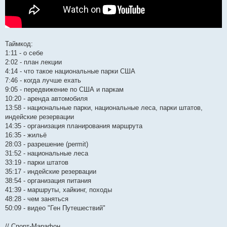
Таймкод:
1:11 - о себе
2:02 - план лекции
4:14 - что такое национальные парки США
7:46 - когда лучше ехать
9:05 - передвижение по США и паркам
10:20 - аренда автомобиля
13:58 - национальные парки, национальные леса, парки штатов,
индейские резервации
14:35 - организация планирования маршрута
16:35 - жильё
28:03 - разрешение (permit)
31:52 - национальные леса
33:19 - парки штатов
35:17 - индейские резервации
38:54 - организация питания
41:39 - маршруты, хайкинг, походы
48:28 - чем заняться
50:09 - видео "Ген Путешествий"
// Спорт-Марафон