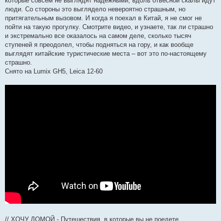
которые совсем не выглядят надежными, вдоль отвесной скалы идут
люди. Со стороны это выглядело невероятно страшным, но
притягательным вызовом. И когда я поехал в Китай, я не смог не
пойти на такую прогулку. Смотрите видео, и узнаете, так ли страшно
и экстремально все оказалось на самом деле, сколько тысяч
ступеней я преодолел, чтобы подняться на гору, и как вообще
выглядят китайские туристические места – вот это по-настоящему
страшно.
Снято на Lumix GH5, Leica 12-60
// ХОЧУ ДОМОЙ - Путешествия, в которые вы не поедете