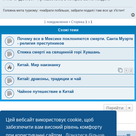
Головна мета туризму: «набрати побільше, забрати подалі і там все це з'їсти»!
1 повідомлення • Сторінка
1
з
1
Схожі теми
Почему все в Мексике поклоняются смерти. Санта Муэрте
- религия преступников
Стежка смерті на священній горі Хуашань
Китай. Мир наизнанку
1
2
Китай: драконы, традиции и чай
Чайное путешествие в Китай
Перейти
Цей вебсайт використовує cookie, щоб
ХТО ЗАРАЗ ОНЛАЙН
забезпечити вам високий рівень комфорту
Зараз переглядають цей форум:
ClaudeBot [бот ШІ]
і 0 гостей
при користуванні сайтом.
Дізнатися більше
Магазин спорядження
Туристичний форум «Рюкзак»
Команда