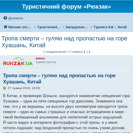
Туристичний форум «Рюкзак»
Допомога
Магазин спорядження
Туристичний форум «Рюкзак»
Закордонний туризм
Туризм в Азії
Китай
Тропа смерти – гуляю над пропастью на горе
Хуашань, Китай
1 повідомлення • Сторінка
1
з
1
Admin
Адміністратор
Тропа смерти – гуляю над пропастью на горе
Хуашань, Китай
П
27 травня 2019, 18:09
о
в
В Китае, в провинции Шэньси, находится знаменитая священная гора
і
Хуашань – одна из пяти священных гор даосизма. Знаменита она
д
о
тем, что у ее вершины, на высоте двух километров находится тропа
м
смерти – один из самых страшных и опасных аттракционов в мире -
л
е
такой безбашенный альпинизм для любителей острых ощущений.
н
Я часто видел в интернете фотографии с этой тропы, и у меня
н
я
потели ладошки: над бездонной пропастью по очень узким доскам,