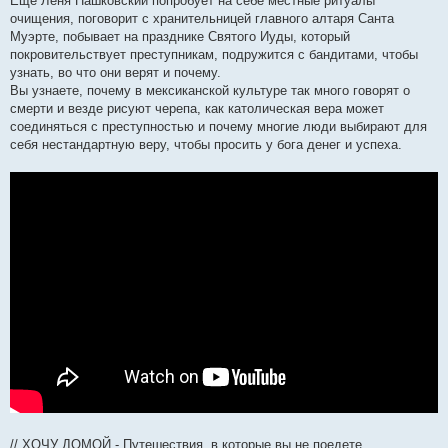
Еще Леня Пашковский попробует на себе местные ритуалы
очищения, поговорит с хранительницей главного алтаря Санта
Муэрте, побывает на празднике Святого Иуды, который
покровительствует преступникам, подружится с бандитами, чтобы
узнать, во что они верят и почему.
Вы узнаете, почему в мексиканской культуре так много говорят о
смерти и везде рисуют черепа, как католическая вера может
соединяться с преступностью и почему многие люди выбирают для
себя нестандартную веру, чтобы просить у бога денег и успеха.
// ХОЧУ ДОМОЙ - Путешествия, в которые вы не поедете