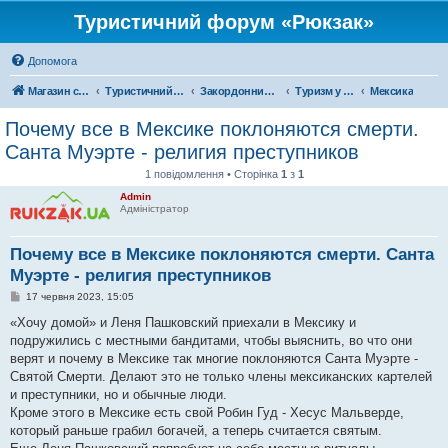
Туристичний форум «Рюкзак»
Допомога
Магазин спорядження
Туристичний форум «Рюкзак»
Закордонний туризм
Туризм у Північній Америці
Мексика
Почему все в Мексике поклоняются смерти.
Санта Муэрте - религия преступников
1 повідомлення • Сторінка
1
з
1
Admin
Адміністратор
Почему все в Мексике поклоняются смерти. Санта
Муэрте - религия преступников
П
17 червня 2023, 15:05
о
в
«Хочу домой» и Леня Пашковский приехали в Мексику и
і
подружились с местными бандитами, чтобы выяснить, во что они
д
о
верят и почему в Мексике так многие поклоняются Санта Муэрте -
м
Святой Смерти. Делают это не только члены мексиканских картелей
л
е
и преступники, но и обычные люди.
н
Кроме этого в Мексике есть свой Робин Гуд - Хесус Мальверде,
н
я
который раньше грабил богачей, а теперь считается святым.