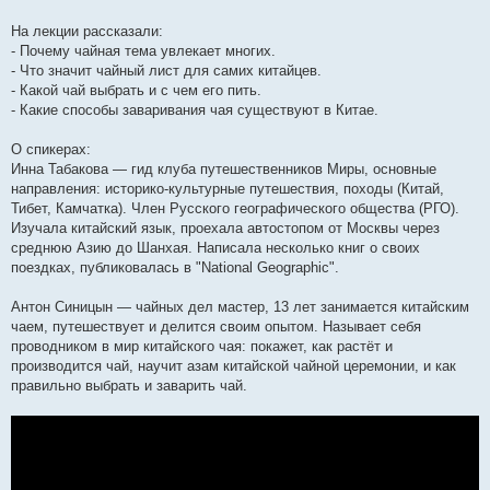
На лекции рассказали:
- Почему чайная тема увлекает многих.
- Что значит чайный лист для самих китайцев.
- Какой чай выбрать и с чем его пить.
- Какие способы заваривания чая существуют в Китае.
О спикерах:
Инна Табакова — гид клуба путешественников Миры, основные
направления: историко-культурные путешествия, походы (Китай,
Тибет, Камчатка). Член Русского географического общества (РГО).
Изучала китайский язык, проехала автостопом от Москвы через
среднюю Азию до Шанхая. Написала несколько книг о своих
поездках, публиковалась в "National Geographic".
Антон Синицын — чайных дел мастер, 13 лет занимается китайским
чаем, путешествует и делится своим опытом. Называет себя
проводником в мир китайского чая: покажет, как растёт и
производится чай, научит азам китайской чайной церемонии, и как
правильно выбрать и заварить чай.