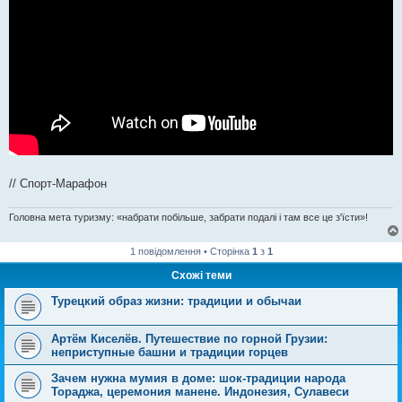
// Спорт-Марафон
Головна мета туризму: «набрати побільше, забрати подалі і там все це з'їсти»!
1 повідомлення • Сторінка
1
з
1
Схожі теми
Турецкий образ жизни: традиции и обычаи
Артём Киселёв. Путешествие по горной Грузии:
неприступные башни и традиции горцев
Зачем нужна мумия в доме: шок-традиции народа
Тораджа, церемония манене. Индонезия, Сулавеси