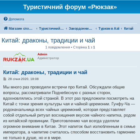
Туристичний форум «Рюкзак»
Допомога
Магазин спорядження
Туристичний форум «Рюкзак»
Закордонний туризм
Туризм в Азії
Китай
Китай: драконы, традиции и чай
1 повідомлення • Сторінка
1
з
1
Admin
Адміністратор
Китай: драконы, традиции и чай
П
28 січня 2020, 18:08
о
в
Мы много раз проводили встречи про Китай. Обсуждали общие
і
вопросы, рассматривали Поднебесную с разных сторон,
д
о
вдохновлялись этой страной. В этот раз предложили посмотреть на
м
Китай с точки зрения культуры чая и чайной церемонии. Гунфу-Ча —
л
е
родоначальница всех чайных церемоний, которая представляет
н
собой отдельный ритуал восхищения вкусом чайного напитка, родом
н
я
из китайской провинции. Приготовлению чая всегда уделяли
огромное внимание в Китае. Этот напиток был излюбленным в семье
императора, а чаепитие считалось способом восстановить гармонию
не только в душе, но и в мире.