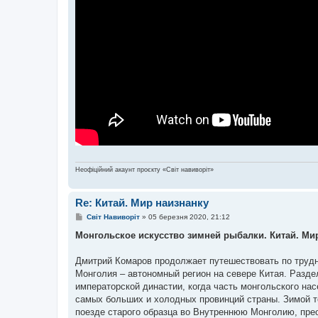
Неофіційний акаунт проєкту «Світ навиворіт»
Re: Китай. Мир наизнанку
П
Світ Навиворіт
»
05 березня 2020, 21:12
о
в
Монгольское искусство зимней рыбалки. Китай. Мир
і
д
о
Дмитрий Комаров продолжает путешествовать по труд
м
Монголия – автономный регион на севере Китая. Разде
л
е
императорской династии, когда часть монгольского на
н
самых больших и холодных провинций страны. Зимой те
н
я
поезде старого образца во Внутреннюю Монголию, пре