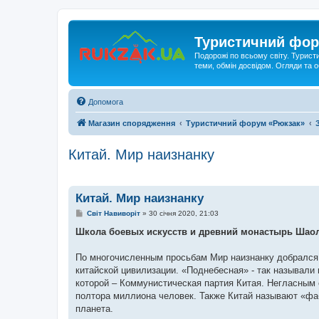
Туристичний фор
Подорожі по всьому світу. Турист
теми, обмін досвідом. Огляди та
Допомога
Магазин спорядження
Туристичний форум «Рюкзак»
Китай. Мир наизнанку
Китай. Мир наизнанку
П
Світ Навиворіт
»
30 січня 2020, 21:03
о
в
Школа боевых искусств и древний монастырь Шаоли
і
д
о
По многочисленным просьбам Мир наизнанку добрался 
м
китайской цивилизации. «Поднебесная» - так называли
л
е
которой – Коммунистическая партия Китая. Негласным
н
полтора миллиона человек. Также Китай называют «фаб
н
я
планета.