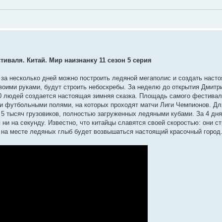
иваля. Китай. Мир наизнанку 11 сезон 5 серия
к за несколько дней можно построить ледяной мегаполис и создать нас
воими руками, будут строить небоскребы. За неделю до открытия Дмитр
0 людей создается настоящая зимняя сказка. Площадь самого фестивал
ми футбольными полями, на которых проходят матчи Лиги Чемпионов. Дл
 5 тысяч грузовиков, полностью загруженных ледяными кубами. За 4 дня
 ни на секунду. Известно, что китайцы славятся своей скоростью: они с
ня на месте ледяных глыб будет возвышаться настоящий красочный город