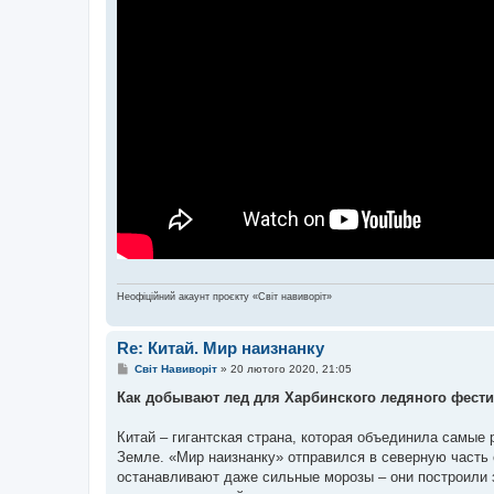
Неофіційний акаунт проєкту «Світ навиворіт»
Re: Китай. Мир наизнанку
П
Світ Навиворіт
»
20 лютого 2020, 21:05
о
в
Как добывают лед для Харбинского ледяного фестив
і
д
о
Китай – гигантская страна, которая объединила самые
м
Земле. «Мир наизнанку» отправился в северную часть 
л
е
останавливают даже сильные морозы – они построили 
н