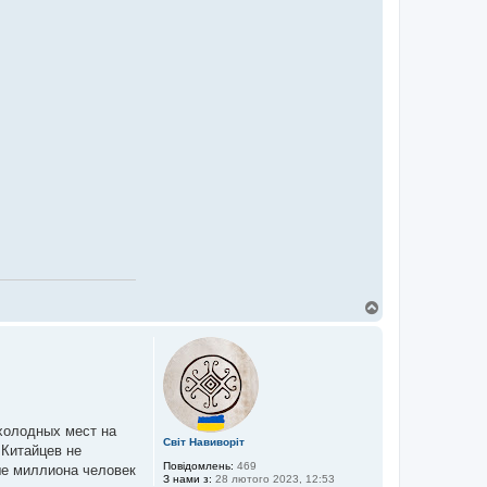
Д
о
г
о
р
и
 холодных мест на
Світ Навиворіт
 Китайцев не
Повідомлень:
469
ше миллиона человек
З нами з:
28 лютого 2023, 12:53