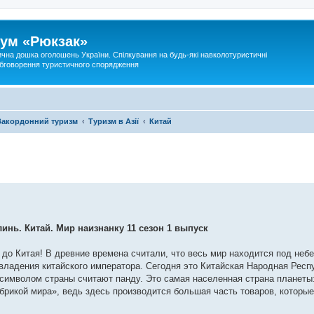
ум «Рюкзак»
ична дошка оголошень України. Спілкування на будь-які навколотуристичні
 обговорення туристичного спорядження
Закордонний туризм
Туризм в Азії
Китай
нь. Китай. Мир наизнанку 11 сезон 1 выпуск
до Китая! В древние времена считали, что весь мир находится под неб
 владения китайского императора. Сегодня это Китайская Народная Респу
 символом страны считают панду. Это самая населенная страна планеты
рикой мира», ведь здесь производится большая часть товаров, которые