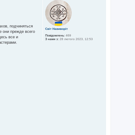
о
р
и
ахов, подчиняться
Світ Навиворіт
е они прежде всего
Повідомлень:
469
десь все и
З нами з:
28 лютого 2023, 12:53
астерами.