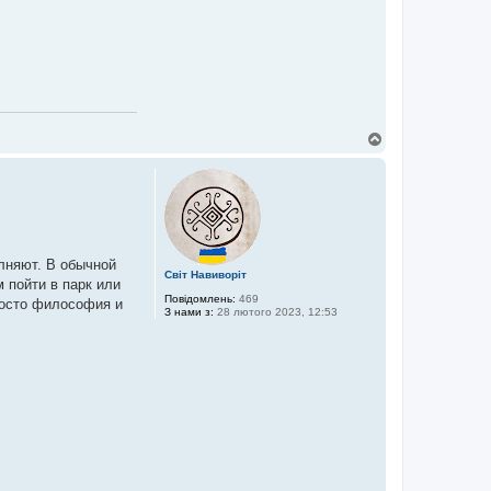
Д
о
г
о
р
и
лняют. В обычной
Світ Навиворіт
 пойти в парк или
Повідомлень:
469
росто философия и
З нами з:
28 лютого 2023, 12:53