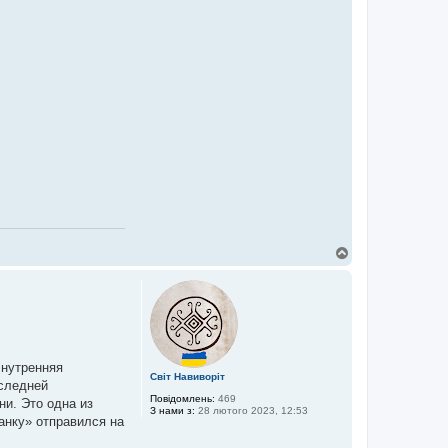
Д
о
г
о
р
и
Внутренняя
Світ Навиворіт
оследней
Повідомлень:
469
ни. Это одна из
З нами з:
28 лютого 2023, 12:53
анку» отправился на