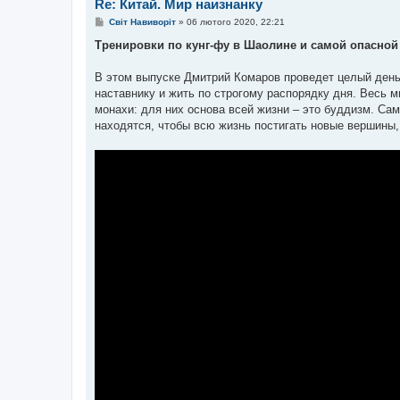
Re: Китай. Мир наизнанку
П
Світ Навиворіт
»
06 лютого 2020, 22:21
о
в
Тренировки по кунг-фу в Шаолине и самой опасной 
і
д
о
В этом выпуске Дмитрий Комаров проведет целый день
м
наставнику и жить по строгому распорядку дня. Весь 
л
е
монахи: для них основа всей жизни – это буддизм. Сам
н
находятся, чтобы всю жизнь постигать новые вершины
н
я