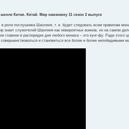
школе Китая. Китай. Мир наизнанку 11 сезон 2 выпуск
 в роли послушника Шаолиня, т. е. будет следовать всем правилам мон
мир знает служителей Шаолиня как невероятных воинов, но на самом дел
ое главное в распорядке дня любого монаха – это кунг-фу. Ради этого з
, совершенствоваться и становиться все более и более непобедимыми м