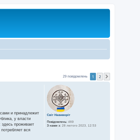
1
2
Далі
29 повідомлень
есами и принадлежит
Світ Навиворіт
блика, у власти
Повідомлень:
469
: здесь проживает
З нами з:
28 лютого 2023, 12:53
 потребляет вся