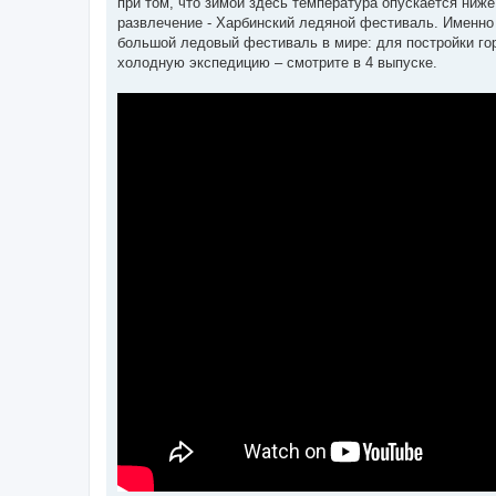
при том, что зимой здесь температура опускается ниж
н
я
развлечение - Харбинский ледяной фестиваль. Именно 
большой ледовый фестиваль в мире: для постройки гор
холодную экспедицию – смотрите в 4 выпуске.