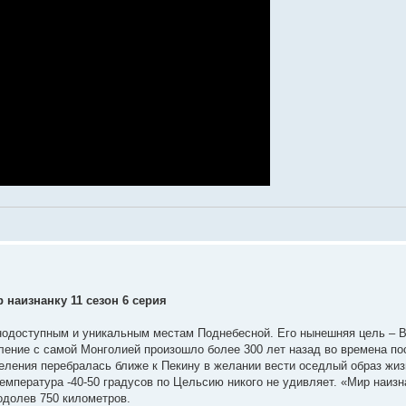
 наизнанку 11 сезон 6 серия
нодоступным и уникальным местам Поднебесной. Его нынешняя цель – 
ление с самой Монголией произошло более 300 лет назад во времена п
селения перебралась ближе к Пекину в желании вести оседлый образ жиз
мпература -40-50 градусов по Цельсию никого не удивляет. «Мир наизн
одолев 750 километров.