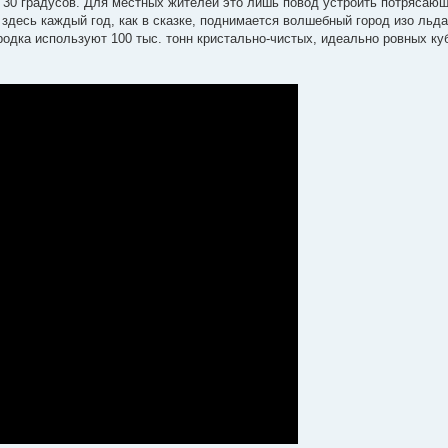
е 30 градусов. Для местных жителей это лишь повод устроить потрясаю
здесь каждый год, как в сказке, поднимается волшебный город изо льда
одка используют 100 тыс. тонн кристально-чистых, идеально ровных к