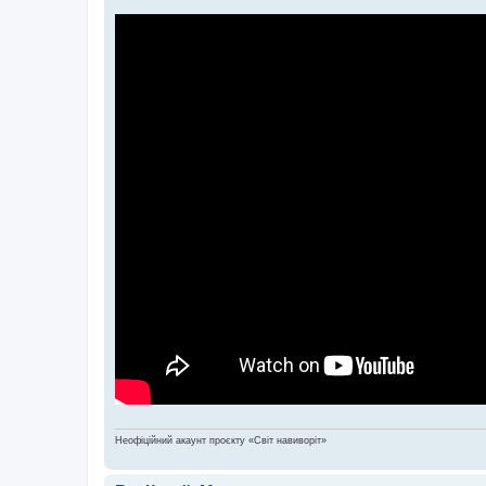
Неофіційний акаунт проєкту «Світ навиворіт»