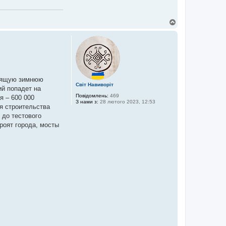
Д
о
г
о
р
и
тоящую зимнюю
Світ Навиворіт
ий попадет на
Повідомлень:
469
я – 600 000
З нами з:
28 лютого 2023, 12:53
я строительства
 до тестового
троят города, мосты
.