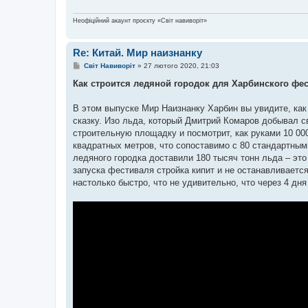
Неофіційний акаунт проєкту «Світ навиворіт»
Re: Китай. Мир наизнанку
П
Світ Навиворіт
»
27 лютого 2020, 21:03
о
в
Как строится ледяной городок для Харбинского фест
і
д
о
В этом выпуске Мир Наизнанку Харбин вы увидите, ка
м
сказку. Изо льда, который Дмитрий Комаров добывал с
л
е
строительную площадку и посмотрит, как руками 10 00
н
квадратных метров, что сопоставимо с 80 стандартны
н
я
ледяного городка доставили 180 тысяч тонн льда – это
запуска фестиваля стройка кипит и не останавливается
настолько быстро, что не удивительно, что через 4 д