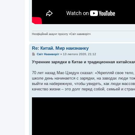
Неофіційний акаунт проєкту «Світ навиворіт»
Re: Китай. Мир наизнанку
П
Світ Навиворіт
»
13 лютого 2020, 21:12
о
в
Утренние зарядки в Китае и традиционная китайская
і
д
о
70 лет назад Мао Цзедун сказал: «Укрепляй свое тело
м
школе день начинается с зарядки, на заводах люди тож
л
е
выйти на набережную, чтобы увидеть, как люди массов
н
качество жизни – это долг перед собой, семьей и стран
н
я