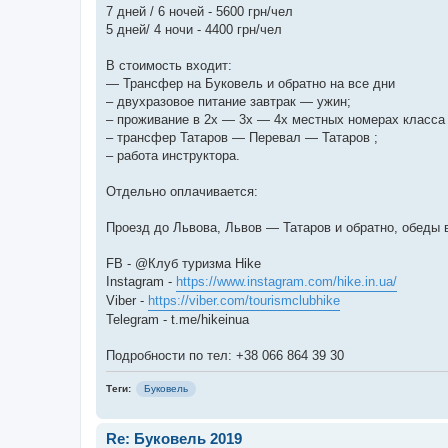
7 дней / 6 ночей - 5600 грн/чел
5 дней/ 4 ночи - 4400 грн/чел
В стоимость входит:
— Трансфер на Буковель и обратно на все дни
– двухразовое питание завтрак — ужин;
– проживание в 2х — 3х — 4х местных номерах класса 
– трансфер Татаров — Перевал — Татаров ;
– работа инструктора.
Отдельно оплачивается:
Проезд до Львова, Львов — Татаров и обратно, обеды 
FB - @Клуб туризма Hike
Instagram -
https://www.instagram.com/hike.in.ua/
Viber -
https://viber.com/tourismclubhike
Telegram - t.me/hikeinua
Подробности по тел: +38 066 864 39 30
Теги:
Буковель
Re: Буковель 2019