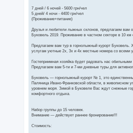
7 дней / 6 ночей - 5600 грн/чел
5 дней/ 4 ночи - 4400 грн/чел
(Проживание+питание)
Друзья и любители лыжных склонов, предлагаем вам от
Буковель 2019. Проживание в частном секторе в 10 км 
Предлагаем вам тур в горнолыжный курорт Буковель. Ж
услугам уютные 2х, 3х и 4х местные номера со всеми у
Гостеприимная хозяйка будет радовать нас обильными
Предлагаем вам 5-ти и 7-ми дневные туры для активног
Буковель — горнолыжный курорт № 1, это единственны
Паляница Ивано-Франковской области, в живописном уго
уровнем моря. Зимой в Буковеле Вас ждут снежные го
комфортного отдыха.
Набор группы до 15 человек.
Внимание — действует раннее бронирование!!!
Стоимость: