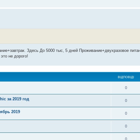
вание+завтрак. Здесь До 5000 тыс, 5 дней Проживание+двухразовое пита
это не дорого!
ВІДПОВІДІ
0
ic за 2019 год
0
ябрь 2019
0
0
0