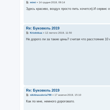
П
mimi
»
14 грудня 2018, 09:14
о
в
Здесь красиво, воздух просто пить хочется).И сервис 
і
д
о
м
л
е
Re: Буковель 2019
н
н
П
Kristinkaa
»
12 лютого 2019, 11:50
я
о
в
Не дорого ли за такие цены? считая что расстояние 10
і
д
о
м
л
е
н
н
я
Re: Буковель 2019
П
nikitinavaleria798
»
17 жовтня 2019, 15:10
о
в
Как по мне, немного дороговато.
і
д
о