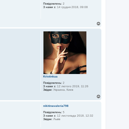
р
Повідомлень:
2
З нами з:
14 грудня 2018, 09:08
и
Д
о
г
о
р
и
Kristinkaa
Повідомлень:
2
З нами з:
12 лютого 2019, 11:26
Звідки:
Украина, Киев
Д
о
г
nikitinavaleria798
о
р
Повідомлень:
5
З нами з:
12 листопада 2018, 12:32
и
Звідки:
Львів