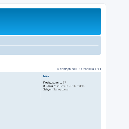
5 повідомлень • Сторінка
1
з
1
hike
Повідомлень:
77
З нами з:
20 січня 2016, 23:10
Звідки:
Запорожье