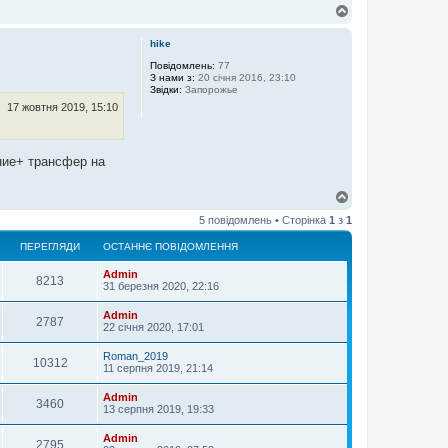
Д
о
г
hike
о
р
Повідомлень:
77
З нами з:
20 січня 2016, 23:10
и
Звідки:
Запорожье
17 жовтня 2019, 15:10
ние+ трансфер на
Д
о
5 повідомлень • Сторінка
1
з
1
г
о
ПЕРЕГЛЯДИ
ОСТАННЄ ПОВІДОМЛЕННЯ
р
и
Admin
8213
31 березня 2020, 22:16
Admin
2787
22 січня 2020, 17:01
Roman_2019
10312
11 серпня 2019, 21:14
Admin
3460
13 серпня 2019, 19:33
Admin
2795