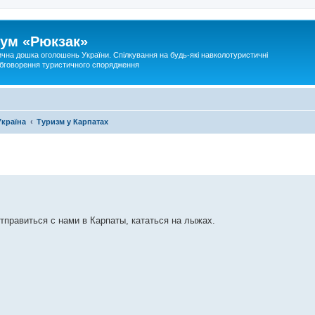
ум «Рюкзак»
ична дошка оголошень України. Спілкування на будь-які навколотуристичні
 обговорення туристичного спорядження
Україна
Туризм у Карпатах
правиться с нами в Карпаты, кататься на лыжах.