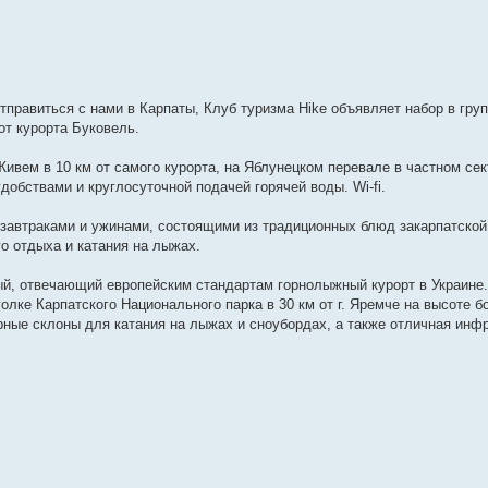
правиться с нами в Карпаты, Клуб туризма Hike объявляет набор в гру
от курорта Буковель.
ивем в 10 км от самого курорта, на Яблунецком перевале в частном сек
добствами и круглосуточной подачей горячей воды. Wi-fi.
 завтраками и ужинами, состоящими из традиционных блюд закарпатской
о отдыха и катания на лыжах.
й, отвечающий европейским стандартам горнолыжный курорт в Украине.
лке Карпатского Национального парка в 30 км от г. Яремче на высоте б
рные склоны для катания на лыжах и сноубордах, а также отличная инф