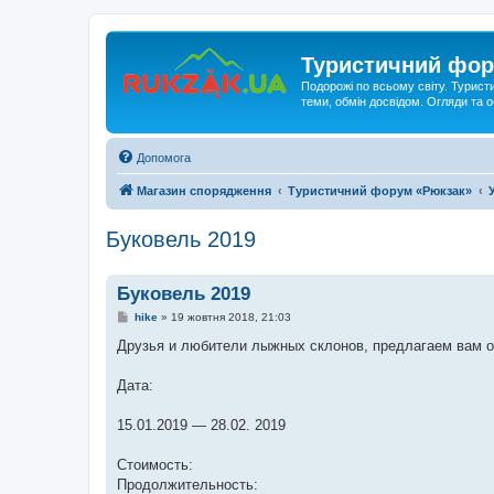
Туристичний фор
Подорожі по всьому світу. Турист
теми, обмін досвідом. Огляди та
Допомога
Магазин спорядження
Туристичний форум «Рюкзак»
Буковель 2019
Буковель 2019
П
hike
»
19 жовтня 2018, 21:03
о
в
Друзья и любители лыжных склонов, предлагаем вам от
і
д
о
Дата:
м
л
е
15.01.2019 — 28.02. 2019
н
н
я
Стоимость:
Продолжительность: