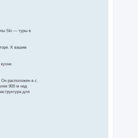
ппы Ski — туры в
торе. К вашим
 кухни
 Он расположен в с.
олее 900 м над
раструктура для