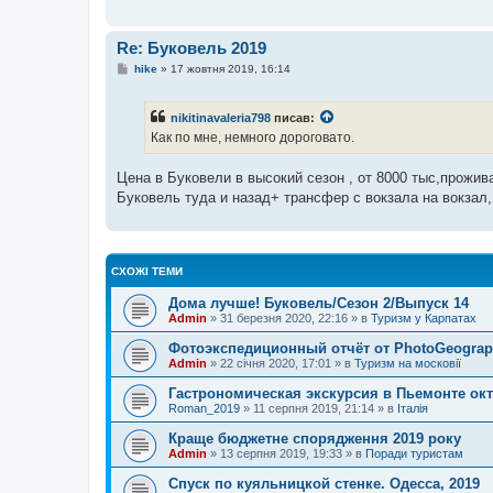
м
л
е
Re: Буковель 2019
н
н
П
hike
»
17 жовтня 2019, 16:14
я
о
в
і
nikitinavaleria798
писав:
д
о
Как по мне, немного дороговато.
м
л
е
Цена в Буковели в высокий сезон , от 8000 тыс,прожи
н
Буковель туда и назад+ трансфер с вокзала на вокзал, 
н
я
СХОЖІ ТЕМИ
Дома лучше! Буковель/Сезон 2/Выпуск 14
Admin
»
31 березня 2020, 22:16
» в
Туризм у Карпатах
Фотоэкспедиционный отчёт от PhotoGeograph
Admin
»
22 січня 2020, 17:01
» в
Туризм на московії
Гастрономическая экскурсия в Пьемонте окт
Roman_2019
»
11 серпня 2019, 21:14
» в
Італія
Краще бюджетне спорядження 2019 року
Admin
»
13 серпня 2019, 19:33
» в
Поради туристам
Спуск по куяльницкой стенке. Одесса, 2019