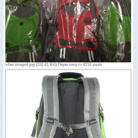
viber image4.jpg (110.41 Кіб) Переглянуто 4218 разів