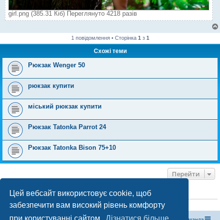
girl.png (385.31 Кіб) Переглянуто 4218 разів
1 повідомлення • Сторінка
1
з
1
Схожі теми
Рюкзак Wenger 50
рюкзак купити
міський рюкзак купити
Рюкзак Tatonka Parrot 24
Рюкзак Tatonka Bison 75+10
Перейти
Цей вебсайт використовує cookie, щоб
ХТО ЗАРАЗ ОНЛАЙН
забезпечити вам високий рівень комфорту
Зараз переглядають цей форум:
ClaudeBot [бот ШІ]
і 1 гість
при користуванні сайтом.
Дізнатися більше
Магазин спорядження
Туристичний форум «Рюкзак»
Команда