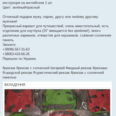
инструкция на английском 1 шт.
Цвет: зелёный/красный
Отличный подарок мужу, парню, другу или любому другому
мужчине!
Прекрасный вариант для путешествий, очень вместительный, есть
отделение для ноутбука (15" вмещается без проблем!), много
различных карманов, отверстие для наушников, съёмная солнечная
панель.
Звоните:
+38096-567-31-63
+38063-419-66-26
Перешлю по Украине.
#рюкзак #рюкзак с солнечной батареей #модный рюкзак #рюкзаки
#городской рюкзак #туристический рюкзак #рюкзак с солнечной
панелью
ВКЛАДЕННЯ