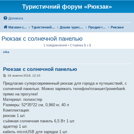
Туристичний форум «Рюкзак»
Допомога
Магазин спорядження
Туристичний форум «Рюкзак»
Дошки туристичних оголошень
Продам туристичне спорядження
Рюкзаки
Рюкзак с солнечной панелью
1 повідомлення • Сторінка
1
з
1
vika
Рюкзак с солнечной панелью
П
04 жовтня 2018, 12:10
о
в
Предлагаю суперсовременный рюкзак для города и путешествий, с
і
солнечной панелью. Можно заряжать телефон/планшет/powerbank
д
о
прямо на прогулке!
м
Материал: полиэстер
л
е
Размеры: 52*35*22 см, 0,960 кг, 40 л
н
Комплектация:
н
я
рюкзак 1 шт.
съёмная солнечная панель 6,5 Вт 1 шт.
адаптер 1 шт.
кабель microUSB для зарядки 1 шт.