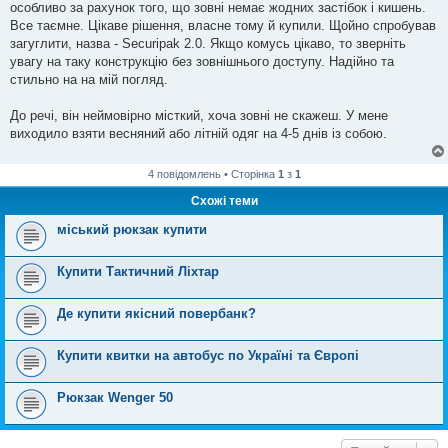
е
особливо за рахунок того, що зовні немає жодних застібок і кишень.
н
Все таємне. Цікаве рішення, власне тому й купили. Щойно спробував
н
я
загуглити, назва - Securipak 2.0. Якщо комусь цікаво, то зверніть
увагу на таку конструкцію без зовнішнього доступу. Надійно та
стильно на на мій погляд.
До речі, він неймовірно місткий, хоча зовні не скажеш. У мене
виходило взяти весняний або літній одяг на 4-5 днів із собою.
4 повідомлень • Сторінка
1
з
1
Схожі теми
міський рюкзак купити
Купити Тактичний Ліхтар
Де купити якісний повербанк?
Купити квитки на автобус по Україні та Європі
Рюкзак Wenger 50