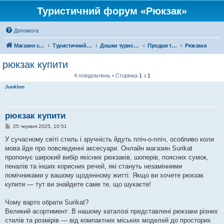
Туристичний форум «Рюкзак»
Допомога
Магазин спорядження
Туристичний форум «Рюкзак»
Дошки туристичних оголошень
Продам туристичне спорядження
Рюкзаки
рюкзак купити
4 повідомлень • Сторінка
1
з
1
Junklon
рюкзак купити
П
25 червня 2025, 10:51
о
в
У сучасному світі стиль і зручність йдуть пліч-о-пліч, особливо коли
і
мова йде про повсякденні аксесуари. Онлайн магазин Surikat
д
о
пропонує широкий вибір якісних рюкзаків, шоперів, поясних сумок,
м
пеналів та інших корисних речей, які стануть незамінними
л
е
помічниками у вашому щоденному житті. Якщо ви хочете рюкзак
н
купити — тут ви знайдете саме те, що шукаєте!
н
я
Чому варто обрати Surikat?
Великий асортимент: В нашому каталозі представлені рюкзаки різних
стилів та розмірів — від компактних міських моделей до просторих