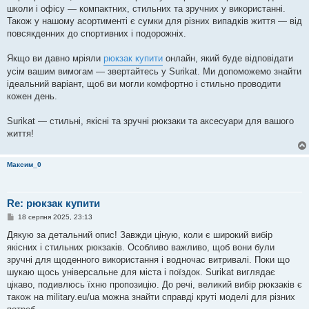
школи і офісу — компактних, стильних та зручних у використанні.
Також у нашому асортименті є сумки для різних випадків життя — від
повсякденних до спортивних і подорожніх.
Якщо ви давно мріяли
рюкзак купити
онлайн, який буде відповідати
усім вашим вимогам — звертайтесь у Surikat. Ми допоможемо знайти
ідеальний варіант, щоб ви могли комфортно і стильно проводити
кожен день.
Surikat — стильні, якісні та зручні рюкзаки та аксесуари для вашого
життя!
Максим_0
Re: рюкзак купити
П
18 серпня 2025, 23:13
о
в
Дякую за детальний опис! Завжди ціную, коли є широкий вибір
і
якісних і стильних рюкзаків. Особливо важливо, щоб вони були
д
о
зручні для щоденного використання і водночас витривалі. Поки що
м
шукаю щось універсальне для міста і поїздок. Surikat виглядає
л
е
цікаво, подивлюсь їхню пропозицію. До речі, великий вибір рюкзаків є
н
також на military.eu/ua можна знайти справді круті моделі для різних
н
я