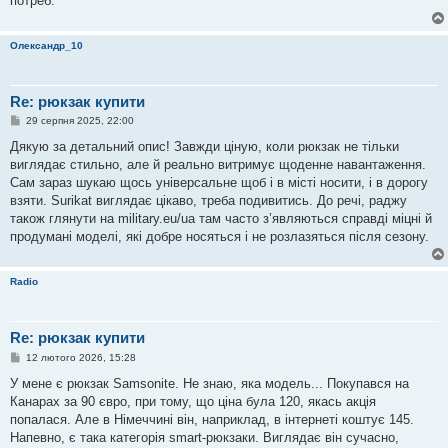
потреб.
Олександр_10
Re: рюкзак купити
П
29 серпня 2025, 22:00
о
в
Дякую за детальний опис! Завжди ціную, коли рюкзак не тільки
і
виглядає стильно, але й реально витримує щоденне навантаження.
д
о
Сам зараз шукаю щось універсальне щоб і в місті носити, і в дорогу
м
взяти. Surikat виглядає цікаво, треба подивитись. До речі, раджу
л
е
також глянути на military.eu/ua там часто з’являються справді міцні й
н
продумані моделі, які добре носяться і не розлазяться після сезону.
н
я
Radio
Re: рюкзак купити
П
12 лютого 2026, 15:28
о
в
У мене є рюкзак Samsonite. Не знаю, яка модель... Покупався на
і
Канарах за 90 євро, при тому, що ціна була 120, якась акція
д
о
попалася. Але в Німеччині він, наприклад, в інтернеті коштує 145.
м
Напевно, є така категорія smart-рюкзаки. Виглядає він сучасно,
л