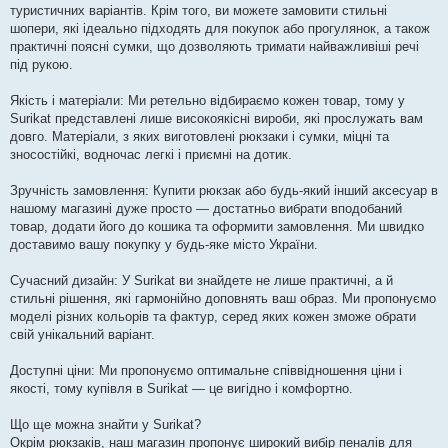
туристичних варіантів. Крім того, ви можете замовити стильні
шопери, які ідеально підходять для покупок або прогулянок, а також
практичні поясні сумки, що дозволяють тримати найважливіші речі
під рукою.
Якість і матеріали: Ми ретельно відбираємо кожен товар, тому у
Surikat представлені лише високоякісні вироби, які прослужать вам
довго. Матеріали, з яких виготовлені рюкзаки і сумки, міцні та
зносостійкі, водночас легкі і приємні на дотик.
Зручність замовлення: Купити рюкзак або будь-який інший аксесуар в
нашому магазині дуже просто — достатньо вибрати вподобаний
товар, додати його до кошика та оформити замовлення. Ми швидко
доставимо вашу покупку у будь-яке місто України.
Сучасний дизайн: У Surikat ви знайдете не лише практичні, а й
стильні рішення, які гармонійно доповнять ваш образ. Ми пропонуємо
моделі різних кольорів та фактур, серед яких кожен зможе обрати
свій унікальний варіант.
Доступні ціни: Ми пропонуємо оптимальне співвідношення ціни і
якості, тому купівля в Surikat — це вигідно і комфортно.
Що ще можна знайти у Surikat?
Окрім рюкзаків, наш магазин пропонує широкий вибір пеналів для