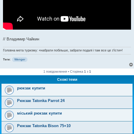
// Владимир Чайкин
Головна мета туризму: «набрати побільше, забрати подалі і там все це з'їсти»!
Теги:
Wenger
1 повідомлення • Сторінка
1
з
1
Схожі теми
рюкзак купити
Рюкзак Tatonka Parrot 24
міський рюкзак купити
Рюкзак Tatonka Bison 75+10