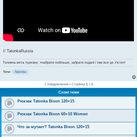
// TatonkaRussia
Головна мета туризму: «набрати побільше, забрати подалі і там все це з'їсти»!
Теги:
Tatonka
1 повідомлення • Сторінка
1
з
1
Схожі теми
Рюкзак Tatonka Bison 120+15
Рюкзак Tatonka Bison 60+10 Women
Что за мутант? Tatonka Bison 120+15