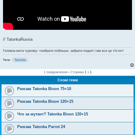
// TatonkaRussia
Головна мета туризму: «набрати побільше, забрати подалі і там все це з'їсти»!
Теги:
Tatonka
1 повідомлення • Сторінка
1
з
1
Схожі теми
Рюкзак Tatonka Bison 75+10
Рюкзак Tatonka Bison 120+15
Что за мутант? Tatonka Bison 120+15
Рюкзак Tatonka Parrot 24