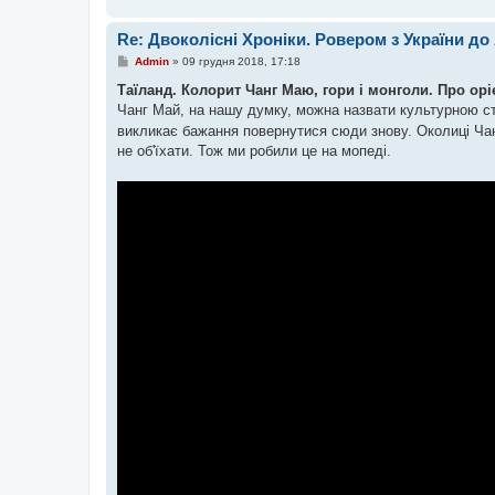
Re: Двоколісні Хроніки. Ровером з України до
П
Admin
»
09 грудня 2018, 17:18
о
в
Таїланд. Колорит Чанг Маю, гори і монголи. Про ор
і
Чанг Май, на нашу думку, можна назвати культурною 
д
о
викликає бажання повернутися сюди знову. Околиці Чан
м
не об'їхати. Тож ми робили це на мопеді.
л
е
н
н
я