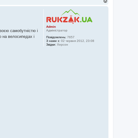
Д
о
г
о
р
и
Admin
своєю самобутністю і
Адміністратор
о на велосипедах і
Повідомлень:
7657
З нами з:
02 червня 2012, 23:08
Звідки:
Херсон