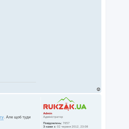
Д
о
г
о
р
и
Admin
су
. Але щоб туди
Адміністратор
Повідомлень:
7657
З нами з:
02 червня 2012, 23:08