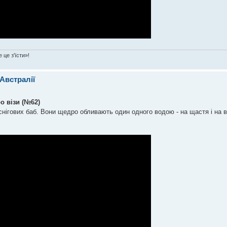
 це з'їсти»!
 Австралії
о візи (№62)
 снігових баб. Вони щедро обливають один одного водою - на щастя і на