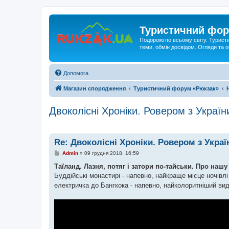
Туристичний фор
Подорожі по всьому світу. Турист
теми, обмін досвідом. Огляди та
Допомога
Магазин спорядження
Туристичний форум «Рюкзак»
Двоколісні Хроніки. Ровером з Україн
Re: Двоколісні Хроніки. Ровером з Украї
П
Admin
»
09 грудня 2018, 16:59
о
в
Таїланд. Лазня, потяг і затори по-тайськи. Про нашу
і
Буддійські монастирі - напевно, найкраще місце ночівл
д
о
електричка до Бангкока - напевно, найколоритніший вид
м
л
е
н
н
я