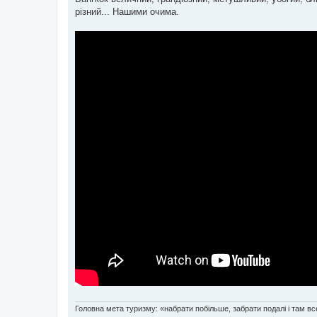
д
о
різний... Нашими очима.
м
л
е
н
н
я
Головна мета туризму: «набрати побільше, забрати подалі і там все