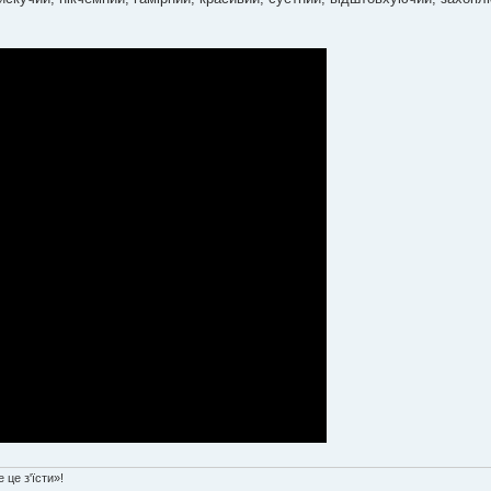
 це з'їсти»!