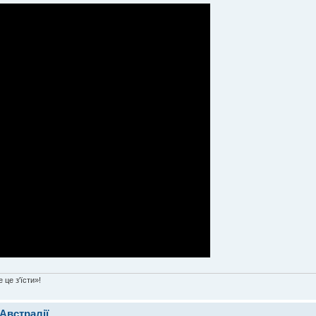
 це з'їсти»!
 Австралії