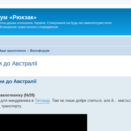
ум «Рюкзак»
ична дошка оголошень України. Спілкування на будь-які навколотуристичні
 обговорення туристичного спорядження
Наші захоплення
Велофорум
и до Австралії
ни до Австралії
 велотехніку (№59)
і для мандрівника в
Таїланді
. Там не лише добре спиться, але й... миєтьс
 транспорту.