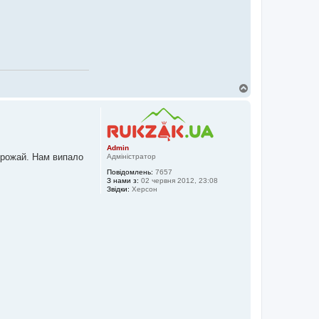
Д
о
г
о
р
и
Admin
 врожай. Нам випало
Адміністратор
Повідомлень:
7657
З нами з:
02 червня 2012, 23:08
Звідки:
Херсон