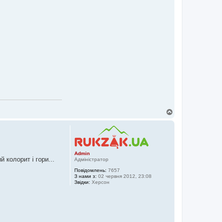
Д
о
г
о
р
и
Admin
 колорит і гори...
Адміністратор
Повідомлень:
7657
З нами з:
02 червня 2012, 23:08
Звідки:
Херсон