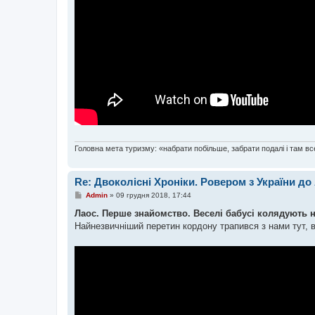
Головна мета туризму: «набрати побільше, забрати подалі і там все
Re: Двоколісні Хроніки. Ровером з України до
П
Admin
»
09 грудня 2018, 17:44
о
в
Лаос. Перше знайомство. Веселі бабусі колядують 
і
Найнезвичніший перетин кордону трапився з нами тут, 
д
о
м
л
е
н
н
я