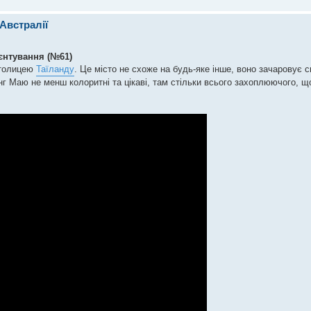
 Австралії
ієнтування (№61)
столицею
Таїланду
. Це місто не схоже на будь-яке інше, воно зачаровує 
г Маю не менш колоритні та цікаві, там стільки всього захоплюючого, щ