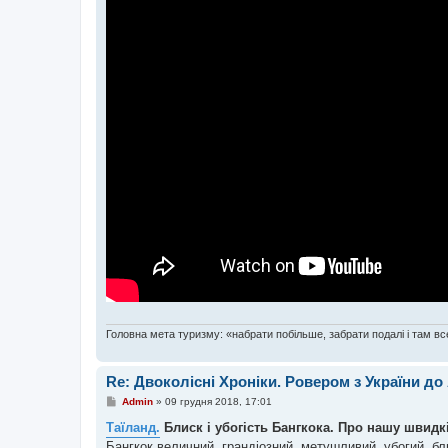
Головна мета туризму: «набрати побільше, забрати подалі і там все
Re: Двоколісні Хроніки. Ровером з України до
П
Admin
»
09 грудня 2018, 17:01
о
в
Таїланд.
Блиск і убогість Бангкока. Про нашу швидкі
і
Бангкок величний, грандіозний, метушливий, убогий, бл