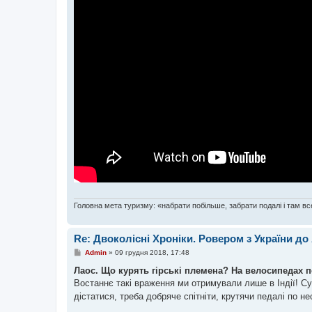
Головна мета туризму: «набрати побільше, забрати подалі і там все
Re: Двоколісні Хроніки. Ровером з України до
П
Admin
»
09 грудня 2018, 17:48
о
в
Лаос. Що курять гірські племена? На велосипедах п
і
Востаннє такі враження ми отримували лише в Індії! Су
д
о
дістатися, треба добряче спітніти, крутячи педалі по не
м
л