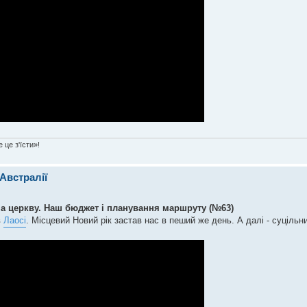
 це з'їсти»!
 Австралії
на церкву. Наш бюджет і планування маршруту (№63)
в
Лаосі
. Місцевий Новий рік застав нас в пеший же день. А далі - суцільний