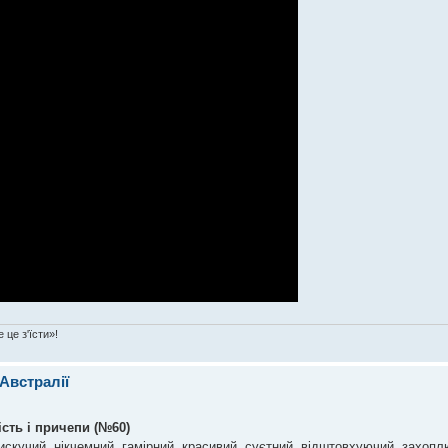
 це з'їсти»!
 Австралії
сть і причепи (№60)
искучий, нікчемний, гамірний, красивий, суєтний, відштовхуючий, захоп