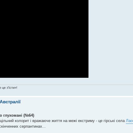
 це з'їсти»!
 Австралії
о глухомані (№64)
цільний колорит і вражаюче життя на межі екстриму - це гірські села
Лао
скінченних серпантинах...