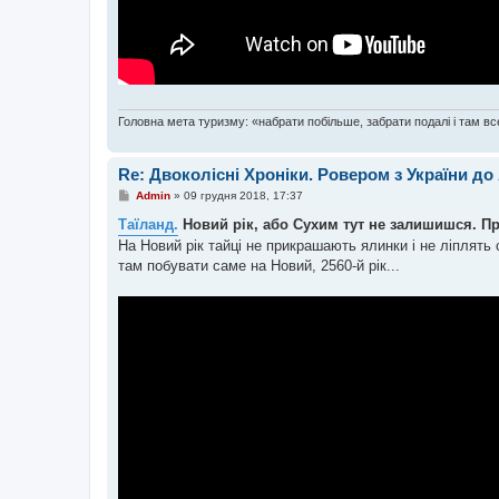
Головна мета туризму: «набрати побільше, забрати подалі і там все
Re: Двоколісні Хроніки. Ровером з України до
П
Admin
»
09 грудня 2018, 17:37
о
в
Таїланд.
Новий рік, або Сухим тут не залишишся. Пр
і
На Новий рік тайці не прикрашають ялинки і не ліплять
д
о
там побувати саме на Новий, 2560-й рік...
м
л
е
н
н
я