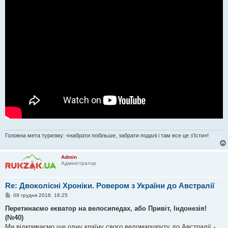
Головна мета туризму: «набрати побільше, забрати подалі і там все це з'їсти»!
Admin
Адміністратор
Re: Двоколісні Хроніки. Ровером з України до Австралії
П
09 грудня 2018, 16:25
о
в
Перетинаємо екватор на велосипедах, або Привіт, Індонезія!
і
(№40)
д
о
Ми відкриваємо ще одну країну свого веломаршруту до Австралії -