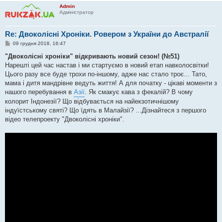
Admin
Адміністратор
Re: Двоколісні Хроніки. Ровером з України до Австралії
П
09 грудня 2018, 16:47
о
в
"Двоколісні хроніки" відкривають новий сезон! (№51)
і
Нарешті цей час настав і ми стартуємо в новий етап навколосвітки!
д
о
Цього разу все буде трохи по-іншому, адже нас стало троє... Тато,
м
мама і дитя мандрівне ведуть життя! А для початку - цікаві моменти з
л
е
нашого перебування в
Азії
. Як смакує кава з фекалій? В чому
н
колорит Індонезії? Що відбувається на найекзотичнішому
н
я
індуїстському святі? Що їдять в Малайзії? ...Дізнайтеся з першого
відео телепроекту "Двоколісні хроніки".