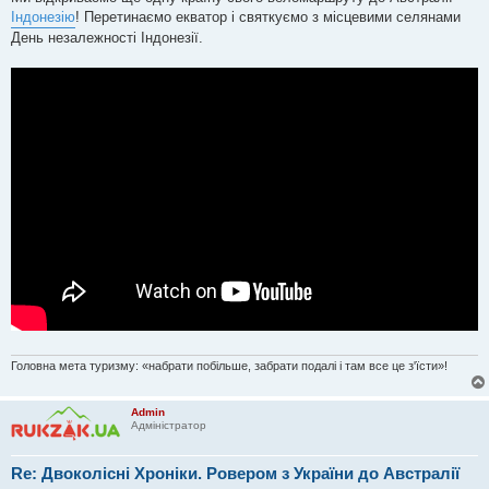
м
Індонезію
! Перетинаємо екватор і святкуємо з місцевими селянами
л
е
День незалежності Індонезії.
н
н
я
Головна мета туризму: «набрати побільше, забрати подалі і там все це з'їсти»!
Admin
Адміністратор
Re: Двоколісні Хроніки. Ровером з України до Австралії