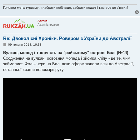
Головна мета туризму: «набрати побільше, забрати подалі і там все це з'їсти»!
Admin
Адміністратор
Re: Двоколісні Хроніки. Ровером з України до Австралії
П
09 грудня 2018, 16:33
о
в
Вулкан, мопед і творчість на "райському" острові Балі (№44)
і
Сходження на вулкан, освоєння мопеда і зйомка кліпу - це те, чим
д
о
займалися Фолькнери на Балі поки оформлювали візи до Австралії,
м
останньої країни веломаршруту.
л
е
н
н
я