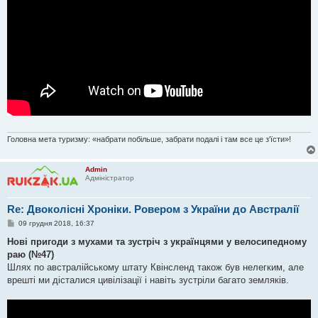
Головна мета туризму: «набрати побільше, забрати подалі і там все це з'їсти»!
Admin
Адміністратор
Re: Двоколісні Хроніки. Ровером з України до Австралії
П
09 грудня 2018, 16:37
о
в
Нові пригоди з мухами та зустріч з українцями у велосипедному
і
раю (№47)
д
о
Шлях по австралійському штату Квінсленд також був нелегким, але
м
врешті ми дісталися цивілізації і навіть зустріли багато земляків.
л
е
н
н
я