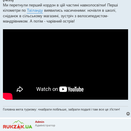
д
о
Ми перетнули перший кордон в цій частині навколосвітки! Перші
м
кілометри по
Таїланду
виявились насиченими: ночівля в школі,
л
е
сніданок в сільському магазині, зустріч з велосипедистом-
н
мандрівником. А потім - чарівний острів!
н
я
Головна мета туризму: «набрати побільше, забрати подалі і там все це з'їсти»!
Admin
Адміністратор