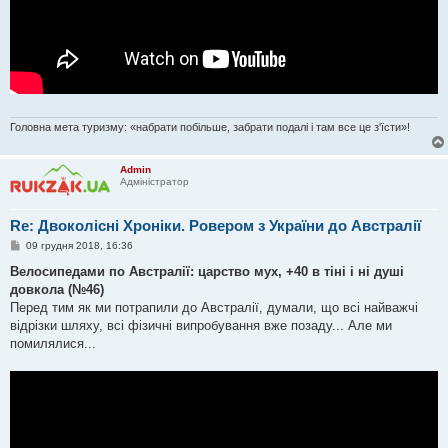
Головна мета туризму: «набрати побільше, забрати подалі і там все це з'їсти»!
Admin
Адміністратор
Re: Двоколісні Хроніки. Ровером з України до Австралії
П
09 грудня 2018, 16:36
о
в
Велосипедами по Австралії: царство мух, +40 в тіні і ні душі
і
довкола (№46)
д
о
Перед тим як ми потрапили до Австралії, думали, що всі найважчі
м
відрізки шляху, всі фізичні випробування вже позаду... Але ми
л
е
помилялися...
н
н
я