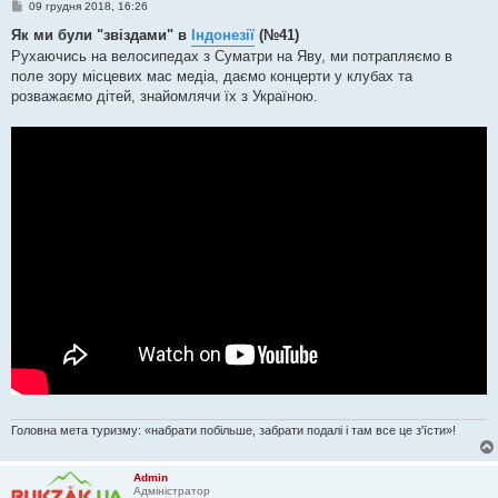
П
09 грудня 2018, 16:26
о
в
Як ми були "звіздами" в
Індонезії
(№41)
і
Рухаючись на велосипедах з Суматри на Яву, ми потрапляємо в
д
о
поле зору місцевих мас медіа, даємо концерти у клубах та
м
розважаємо дітей, знайомлячи їх з Україною.
л
е
н
н
я
Головна мета туризму: «набрати побільше, забрати подалі і там все це з'їсти»!
Admin
Адміністратор