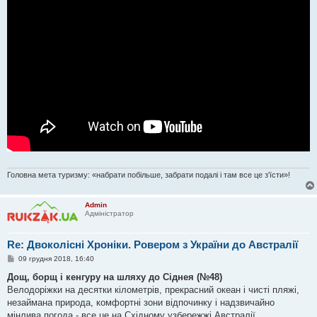
Головна мета туризму: «набрати побільше, забрати подалі і там все це з'їсти»!
Admin
Адміністратор
Re: Двоколісні Хроніки. Ровером з України до Австралії
П
09 грудня 2018, 16:40
о
в
Дощ, борщ і кенгуру на шляху до Сіднея (№48)
і
Велодоріжки на десятки кілометрів, прекрасний океан і чисті пляжі,
д
о
незаймана природа, комфортні зони відпочинку і надзвичайно
м
мінлива погода - все це на Східному узбережжі Австралії.