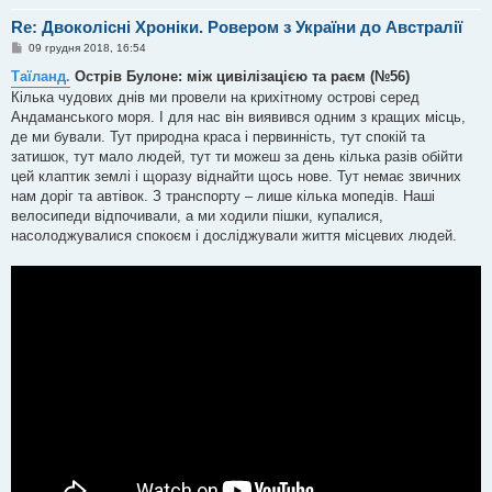
Re: Двоколісні Хроніки. Ровером з України до Австралії
П
09 грудня 2018, 16:54
о
в
Таїланд.
Острів Булоне: між цивілізацією та раєм (№56)
і
Кілька чудових днів ми провели на крихітному острові серед
д
о
Андаманського моря. І для нас він виявився одним з кращих місць,
м
де ми бували. Тут природна краса і первинність, тут спокій та
л
е
затишок, тут мало людей, тут ти можеш за день кілька разів обійти
н
цей клаптик землі і щоразу віднайти щось нове. Тут немає звичних
н
я
нам доріг та автівок. З транспорту – лише кілька мопедів. Наші
велосипеди відпочивали, а ми ходили пішки, купалися,
насолоджувалися спокоєм і досліджували життя місцевих людей.