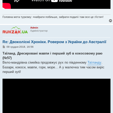
Головна мета туризму: «набрати побільше, забрати подалі і там все це з'їсти»!
Admin
Адміністратор
Re: Двоколісні Хроніки. Ровером з України до Австралії
П
09 грудня 2018, 16:56
о
в
Таїланд. Дресировані мавпи і перший зуб в кокосовому раю
і
(№57)
д
о
Вело-мандрівна сімейка продовжує рух по південному
Таїланду
.
м
Базари, кокоси, мавпи, гори, море... А у малючка тим часом виріс
л
е
перший зуб!
н
н
я