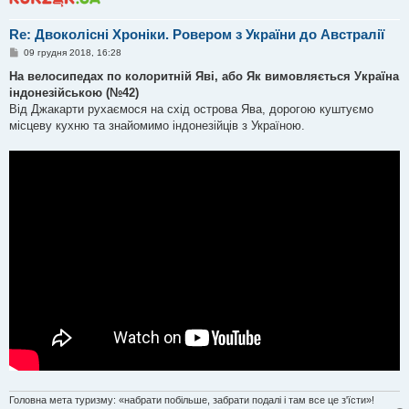
Re: Двоколісні Хроніки. Ровером з України до Австралії
П
09 грудня 2018, 16:28
о
в
На велосипедах по колоритній Яві, або Як вимовляється Україна
і
індонезійською (№42)
д
о
Від Джакарти рухаємося на схід острова Ява, дорогою куштуємо
м
місцеву кухню та знайомимо індонезійців з Україною.
л
е
н
н
я
Головна мета туризму: «набрати побільше, забрати подалі і там все це з'їсти»!