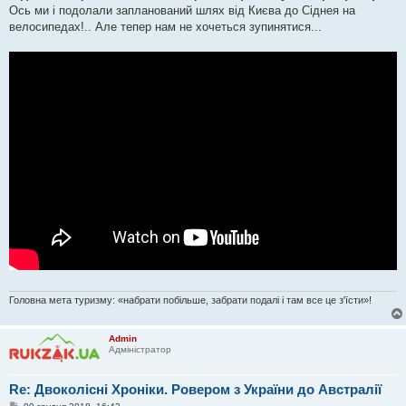
і
Ось ми і подолали запланований шлях від Києва до Сіднея на
д
о
велосипедах!.. Але тепер нам не хочеться зупинятися...
м
л
е
н
н
я
Головна мета туризму: «набрати побільше, забрати подалі і там все це з'їсти»!
Admin
Адміністратор
Re: Двоколісні Хроніки. Ровером з України до Австралії
П