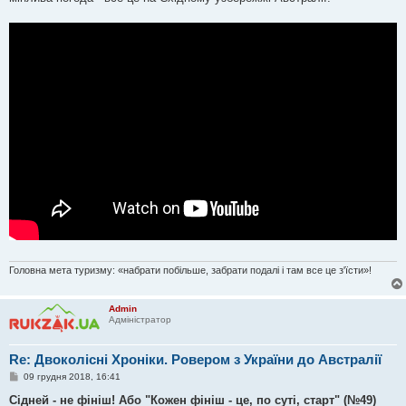
л
е
н
н
я
Головна мета туризму: «набрати побільше, забрати подалі і там все це з'їсти»!
Admin
Адміністратор
Re: Двоколісні Хроніки. Ровером з України до Австралії
П
09 грудня 2018, 16:41
о
в
Сідней - не фініш! Або "Кожен фініш - це, по суті, старт" (№49)