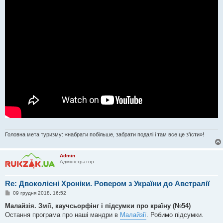
я
Головна мета туризму: «набрати побільше, забрати подалі і там все це з'їсти»!
Admin
Адміністратор
Re: Двоколісні Хроніки. Ровером з України до Австралії
П
09 грудня 2018, 16:52
о
в
Малайзія. Змії, каучсьорфінг і підсумки про країну (№54)
і
Остання програма про наші мандри в
Малайзії
. Робимо підсумки.
д
о