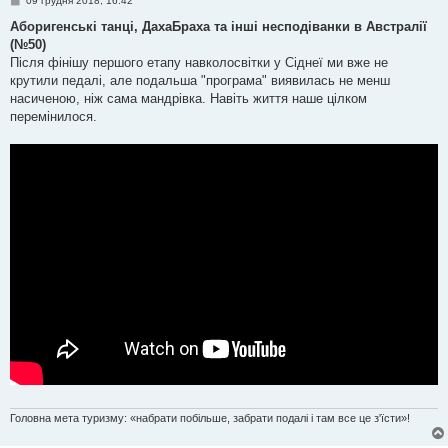
09 грудня 2018, 16:42
о
в
Аборигенські танці, ДахаБраха та інші несподіванки в Австралії
і
(№50)
д
о
Після фінішу першого етапу навколосвітки у Сіднеї ми вже не
м
крутили педалі, але подальша "програма" виявилась не менш
л
е
насиченою, ніж сама мандрівка. Навіть життя наше цілком
н
перемінилося.
н
я
Головна мета туризму: «набрати побільше, забрати подалі і там все це з'їсти»!