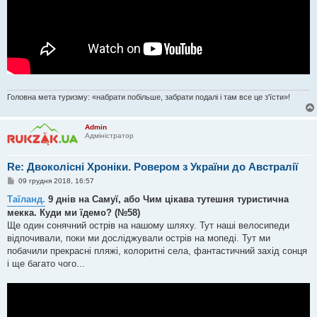
Головна мета туризму: «набрати побільше, забрати подалі і там все це з'їсти»!
Admin
Адміністратор
Re: Двоколісні Хроніки. Ровером з України до Австралії
П
09 грудня 2018, 16:57
о
в
Таїланд.
9 днів на Самуї, або Чим цікава тутешня туристична
і
мекка. Куди ми їдемо? (№58)
д
о
Ще один сонячний острів на нашому шляху. Тут наші велосипеди
м
відпочивали, поки ми досліджували острів на мопеді. Тут ми
л
е
побачили прекрасні пляжі, колоритні села, фантастичний захід сонця
н
і ще багато чого...
н
я