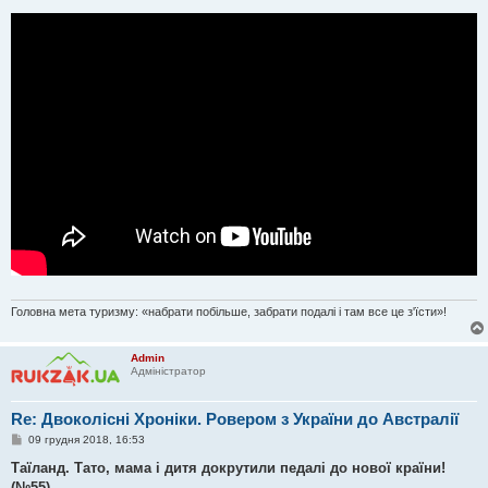
м
л
е
н
н
я
Головна мета туризму: «набрати побільше, забрати подалі і там все це з'їсти»!
Admin
Адміністратор
Re: Двоколісні Хроніки. Ровером з України до Австралії
П
09 грудня 2018, 16:53
о
в
Таїланд. Тато, мама і дитя докрутили педалі до нової країни!
і
(№55)