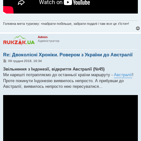
Головна мета туризму: «набрати побільше, забрати подалі і там все це з'їсти»!
Admin
Адміністратор
Re: Двоколісні Хроніки. Ровером з України до Австралії
П
09 грудня 2018, 16:34
о
в
Звільнення з Індонезії, відкриття Австралії (№45)
і
Ми нарешті потрапляємо до останньої країни маршруту -
Австралії
!
д
о
Проте покинути Індонезію виявилось непросто. А прибувши до
м
Австралії, виявилось непросто нею пересуватися...
л
е
н
н
я