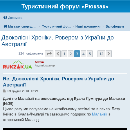
Туристичний форум «Рюкзак»
Допомога
Магазин спорядження
Туристичний форум «Рюкзак»
Наші захоплення
Велофорум
Двоколісні Хроніки. Ровером з України до
Австралії
Сторінка
3
з
12
1
2
3
4
5
12
Поперед.
Далі
224 повідомлень
…
Admin
Адміністратор
Re: Двоколісні Хроніки. Ровером з України до
Австралії
П
09 грудня 2018, 16:21
о
в
Далі по Малайзії на велосипедах: від Куала-Лумпура до Малакки
і
(№39)
д
о
Цього разу ми побуваємо на китайському весіллі та в печері Бату
м
Кейвс в Куала-Лумпурі та завершимо подорож по
Малайзії
в
л
е
старовинній Малацці.
н
н
я