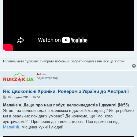
Головна мета туризму: «набрати побільше, забрати подалі і там все це з'їсти»!
Admin
Адміністратор
Re: Двоколісні Хроніки. Ровером з України до Австралії
П
09 грудня 2018, 16:51
о
в
Малайзія. Дещо про наш побут, велосипедистів і джунглі (№53)
і
Як це - на велосипедах з малюком в далекій мандрівці? Як це робимо
д
о
ми в реальних похідних умовах? Де ночуємо, що їмо, кого
м
зустрічаємо?.. Про перші дні і ночі в дорозі. Про враження від
л
е
Малайзії
, місцевої кухні і людей.
н
н