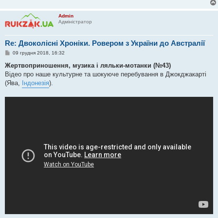
Admin
Адміністратор
Re: Двоколісні Хроніки. Ровером з України до Австралії
П
09 грудня 2018, 16:32
о
в
Жертвоприношення, музика і ляльки-мотанки (№43)
і
Відео про наше культурне та шокуюче перебування в Джокджакарті
д
о
(Ява,
Індонезія
).
м
л
е
н
н
я