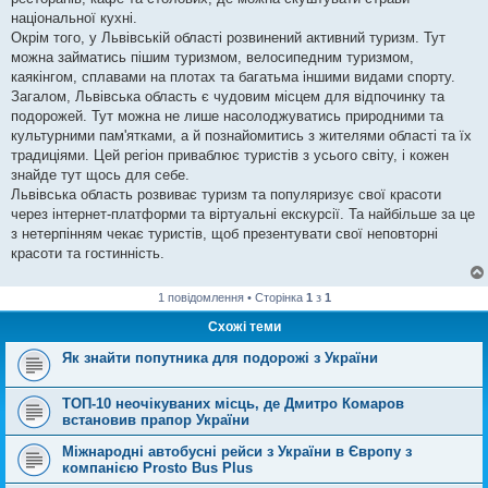
національної кухні.
Окрім того, у Львівській області розвинений активний туризм. Тут
можна займатись пішим туризмом, велосипедним туризмом,
каякінгом, сплавами на плотах та багатьма іншими видами спорту.
Загалом, Львівська область є чудовим місцем для відпочинку та
подорожей. Тут можна не лише насолоджуватись природними та
культурними пам'ятками, а й познайомитись з жителями області та їх
традиціями. Цей регіон приваблює туристів з усього світу, і кожен
знайде тут щось для себе.
Львівська область розвиває туризм та популяризує свої красоти
через інтернет-платформи та віртуальні екскурсії. Та найбільше за це
з нетерпінням чекає туристів, щоб презентувати свої неповторні
красоти та гостинність.
1 повідомлення • Сторінка
1
з
1
Схожі теми
Як знайти попутника для подорожі з України
ТОП-10 неочікуваних місць, де Дмитро Комаров
встановив прапор України
Міжнародні автобусні рейси з України в Європу з
компанією Prosto Bus Plus