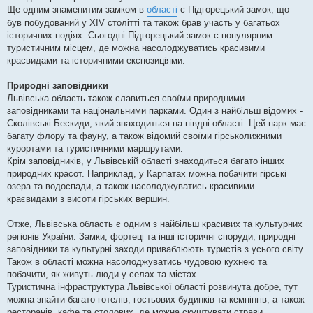
Ще одним знаменитим замком в
області
є Підгорецький замок, що
був побудований у XIV столітті та також брав участь у багатьох
історичних подіях. Сьогодні Підгорецький замок є популярним
туристичним місцем, де можна насолоджуватись красивими
краєвидами та історичними експозиціями.
Природні заповідники
Львівська область також славиться своїми природними
заповідниками та національними парками. Один з найбільш відомих -
Сколівські Бескиди, який знаходиться на півдні області. Цей парк має
багату флору та фауну, а також відомий своїми гірськолижними
курортами та туристичними маршрутами.
Крім заповідників, у Львівській області знаходиться багато інших
природних красот. Наприклад, у Карпатах можна побачити гірські
озера та водоспади, а також насолоджуватись красивими
краєвидами з висоти гірських вершин.
Отже, Львівська область є одним з найбільш красивих та культурних
регіонів України. Замки, фортеці та інші історичні споруди, природні
заповідники та культурні заходи приваблюють туристів з усього світу.
Також в області можна насолоджуватись чудовою кухнею та
побачити, як живуть люди у селах та містах.
Туристична інфраструктура Львівської області розвинута добре, тут
можна знайти багато готелів, гостьових будинків та кемпінгів, а також
ресторанів, кафе та столових, де можна скуштувати страви