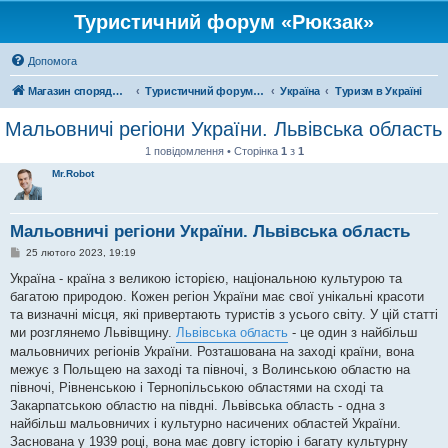
Туристичний форум «Рюкзак»
Допомога
Магазин спорядження
Туристичний форум «Рюкзак»
Україна
Туризм в Україні
Мальовничі регіони України. Львівська область
1 повідомлення • Сторінка
1
з
1
Mr.Robot
Мальовничі регіони України. Львівська область
П
25 лютого 2023, 19:19
о
в
Україна - країна з великою історією, національною культурою та
і
багатою природою. Кожен регіон України має свої унікальні красоти
д
о
та визначні місця, які привертають туристів з усього світу. У цій статті
м
ми розглянемо Львівщину.
Львівська область
- це один з найбільш
л
е
мальовничих регіонів України. Розташована на заході країни, вона
н
межує з Польщею на заході та півночі, з Волинською областю на
н
я
півночі, Рівненською і Тернопільською областями на сході та
Закарпатською областю на півдні. Львівська область - одна з
найбільш мальовничих і культурно насичених областей України.
Заснована у 1939 році, вона має довгу історію і багату культурну