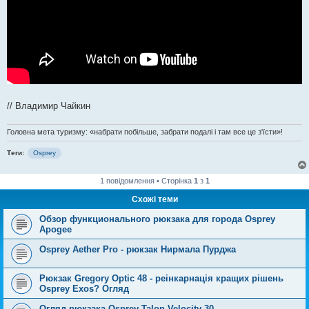
// Владимир Чайкин
Головна мета туризму: «набрати побільше, забрати подалі і там все це з'їсти»!
Теги:
Osprey
1 повідомлення • Сторінка
1
з
1
Схожі теми
Обзор функционального рюкзака для города Osprey
Apogee
Osprey Aether Pro - рюкзак Нирмала Пурджа
Рюкзак Gregory Optic 48 - реінкарнація кращих рішень
Osprey Exos? Огляд
Огляд рюкзака Osprey Talon Velocity 30